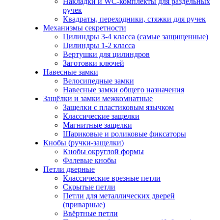
Накладки и WC-комплекты для раздельных
ручек
Квадраты, переходники, стяжки для ручек
Механизмы секретности
Цилиндры 3-4 класса (самые защищенные)
Цилиндры 1-2 класса
Вертушки для цилиндров
Заготовки ключей
Навесные замки
Велосипедные замки
Навесные замки общего назначения
Защёлки и замки межкомнатные
Защелки с пластиковым язычком
Классические защелки
Магнитные защелки
Шариковые и роликовые фиксаторы
Кнобы (ручки-защелки)
Кнобы округлой формы
Фалевые кнобы
Петли дверные
Классические врезные петли
Скрытые петли
Петли для металлических дверей
(приварные)
Ввёртные петли