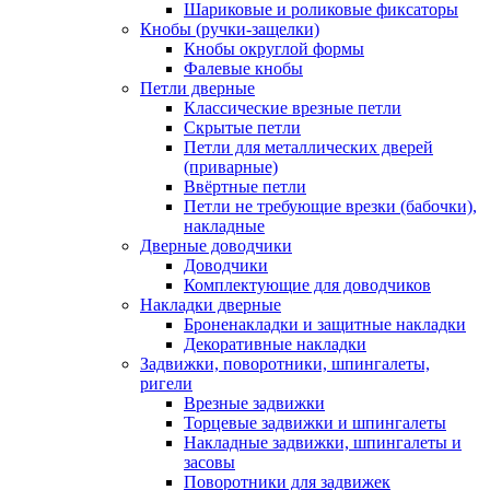
Шариковые и роликовые фиксаторы
Кнобы (ручки-защелки)
Кнобы округлой формы
Фалевые кнобы
Петли дверные
Классические врезные петли
Скрытые петли
Петли для металлических дверей
(приварные)
Ввёртные петли
Петли не требующие врезки (бабочки),
накладные
Дверные доводчики
Доводчики
Комплектующие для доводчиков
Накладки дверные
Броненакладки и защитные накладки
Декоративные накладки
Задвижки, поворотники, шпингалеты,
ригели
Врезные задвижки
Торцевые задвижки и шпингалеты
Накладные задвижки, шпингалеты и
засовы
Поворотники для задвижек