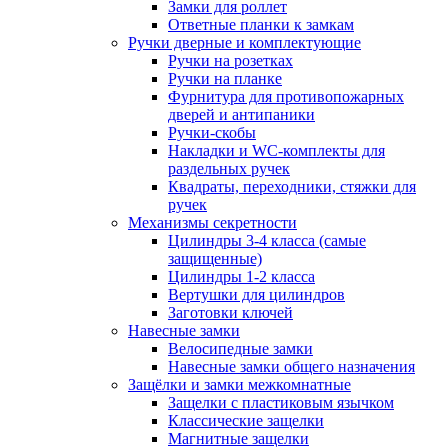
Замки для роллет
Ответные планки к замкам
Ручки дверные и комплектующие
Ручки на розетках
Ручки на планке
Фурнитура для противопожарных
дверей и антипаники
Ручки-скобы
Накладки и WC-комплекты для
раздельных ручек
Квадраты, переходники, стяжки для
ручек
Механизмы секретности
Цилиндры 3-4 класса (самые
защищенные)
Цилиндры 1-2 класса
Вертушки для цилиндров
Заготовки ключей
Навесные замки
Велосипедные замки
Навесные замки общего назначения
Защёлки и замки межкомнатные
Защелки с пластиковым язычком
Классические защелки
Магнитные защелки