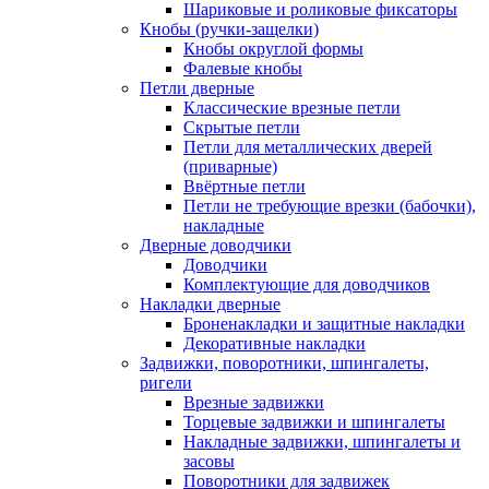
Шариковые и роликовые фиксаторы
Кнобы (ручки-защелки)
Кнобы округлой формы
Фалевые кнобы
Петли дверные
Классические врезные петли
Скрытые петли
Петли для металлических дверей
(приварные)
Ввёртные петли
Петли не требующие врезки (бабочки),
накладные
Дверные доводчики
Доводчики
Комплектующие для доводчиков
Накладки дверные
Броненакладки и защитные накладки
Декоративные накладки
Задвижки, поворотники, шпингалеты,
ригели
Врезные задвижки
Торцевые задвижки и шпингалеты
Накладные задвижки, шпингалеты и
засовы
Поворотники для задвижек