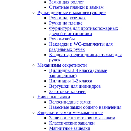
Замки для роллет
Ответные планки к замкам
Ручки дверные и комплектующие
Ручки на розетках
Ручки на планке
Фурнитура для противопожарных
дверей и антипаники
Ручки-скобы
Накладки и WC-комплекты для
раздельных ручек
Квадраты, переходники, стяжки для
ручек
Механизмы секретности
Цилиндры 3-4 класса (самые
защищенные)
Цилиндры 1-2 класса
Вертушки для цилиндров
Заготовки ключей
Навесные замки
Велосипедные замки
Навесные замки общего назначения
Защёлки и замки межкомнатные
Защелки с пластиковым язычком
Классические защелки
Магнитные защелки