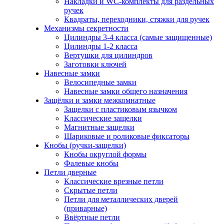
Накладки и WC-комплекты для раздельных
ручек
Квадраты, переходники, стяжки для ручек
Механизмы секретности
Цилиндры 3-4 класса (самые защищенные)
Цилиндры 1-2 класса
Вертушки для цилиндров
Заготовки ключей
Навесные замки
Велосипедные замки
Навесные замки общего назначения
Защёлки и замки межкомнатные
Защелки с пластиковым язычком
Классические защелки
Магнитные защелки
Шариковые и роликовые фиксаторы
Кнобы (ручки-защелки)
Кнобы округлой формы
Фалевые кнобы
Петли дверные
Классические врезные петли
Скрытые петли
Петли для металлических дверей
(приварные)
Ввёртные петли