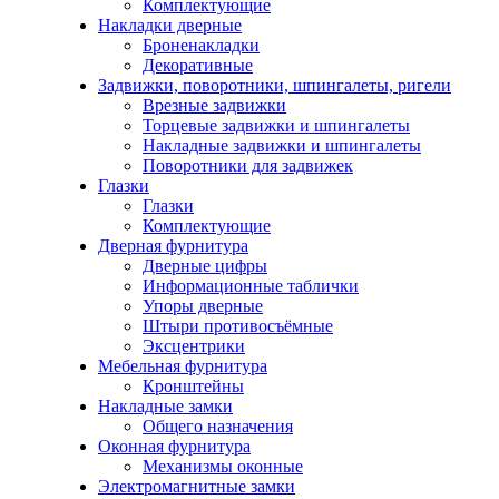
Комплектующие
Накладки дверные
Броненакладки
Декоративные
Задвижки, поворотники, шпингалеты, ригели
Врезные задвижки
Торцевые задвижки и шпингалеты
Накладные задвижки и шпингалеты
Поворотники для задвижек
Глазки
Глазки
Комплектующие
Дверная фурнитура
Дверные цифры
Информационные таблички
Упоры дверные
Штыри противосъёмные
Эксцентрики
Мебельная фурнитура
Кронштейны
Накладные замки
Общего назначения
Оконная фурнитура
Механизмы оконные
Электромагнитные замки