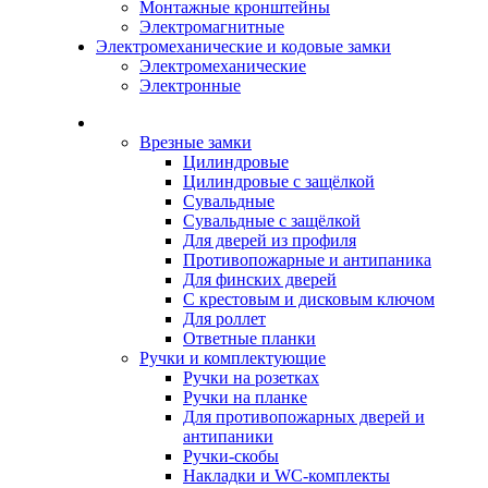
Монтажные кронштейны
Электромагнитные
Электромеханические и кодовые замки
Электромеханические
Электронные
Каталог
Врезные замки
Цилиндровые
Цилиндровые с защёлкой
Сувальдные
Сувальдные с защёлкой
Для дверей из профиля
Противопожарные и антипаника
Для финских дверей
С крестовым и дисковым ключом
Для роллет
Ответные планки
Ручки и комплектующие
Ручки на розетках
Ручки на планке
Для противопожарных дверей и
антипаники
Ручки-скобы
Накладки и WC-комплекты