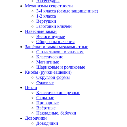
Аксессуары
Механизмы секретности
3-4 класса (самые защищенные)
1-2 класса
Вертушки
Заготовки ключей
Навесные замки
Велосипедные
Общего назначения
Защёлки и замки межкомнатные
С пластиковым язычком
Классические
Магнитные
Шариковые и роликовые
Кнобы (ручки-защелки)
Округлой формы
Фалевые
Петли
Классические врезные
Скрытые
Приварные
Ввёртные
Накладные, бабочки
Доводчики
Доводчики