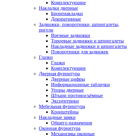
Комплектующие
Накладки дверные
Броненакладки
Декоративные
Задвижки, поворотники, шпингалеты,
ригели
Врезные задвижки
Торцевые задвижки и шпингалеты
Накладные задвижки и шпингалеты
Поворотники для задвижек
Глазки
Глазки
Комплектующие
Дверная фурнитура
Дверные цифры
Информационные таблички
Упоры дверные
Штыри противосъёмные
Эксцентрики
Мебельная фурнитура
Кронштейны
Накладные замки
Общего назначения
Оконная фурнитура
Механизмы оконные