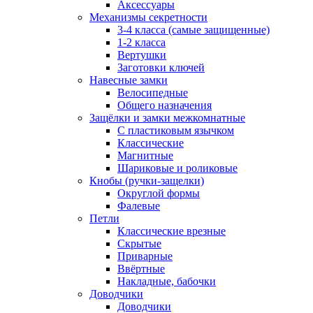
Аксессуары
Механизмы секретности
3-4 класса (самые защищенные)
1-2 класса
Вертушки
Заготовки ключей
Навесные замки
Велосипедные
Общего назначения
Защёлки и замки межкомнатные
С пластиковым язычком
Классические
Магнитные
Шариковые и роликовые
Кнобы (ручки-защелки)
Округлой формы
Фалевые
Петли
Классические врезные
Скрытые
Приварные
Ввёртные
Накладные, бабочки
Доводчики
Доводчики