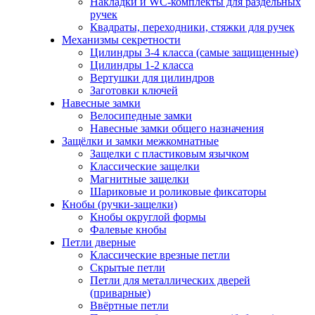
Накладки и WC-комплекты для раздельных
ручек
Квадраты, переходники, стяжки для ручек
Механизмы секретности
Цилиндры 3-4 класса (самые защищенные)
Цилиндры 1-2 класса
Вертушки для цилиндров
Заготовки ключей
Навесные замки
Велосипедные замки
Навесные замки общего назначения
Защёлки и замки межкомнатные
Защелки с пластиковым язычком
Классические защелки
Магнитные защелки
Шариковые и роликовые фиксаторы
Кнобы (ручки-защелки)
Кнобы округлой формы
Фалевые кнобы
Петли дверные
Классические врезные петли
Скрытые петли
Петли для металлических дверей
(приварные)
Ввёртные петли