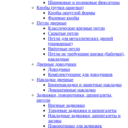
Шариковые и роликовые фиксаторы
Кнобы (ручки-защелки)
Кнобы округлой формы
Фалевые кнобы
Петли дверные
Классические врезные петли
Скрытые петли
Петли для металлических дверей
(приварные)
Ввёртные петли
Петли не требующие врезки (бабочки),
накладные
Дверные доводчики
Доводчики
Комплектующие для доводчиков
Накладки дверные
Броненакладки и защитные накладки
Декоративные накладки
Задвижки, поворотники, шпингалеты,
ригели
Врезные задвижки
Торцевые задвижки и шпингалеты
Накладные задвижки, шпингалеты и
засовы
Поворотники для задвижек