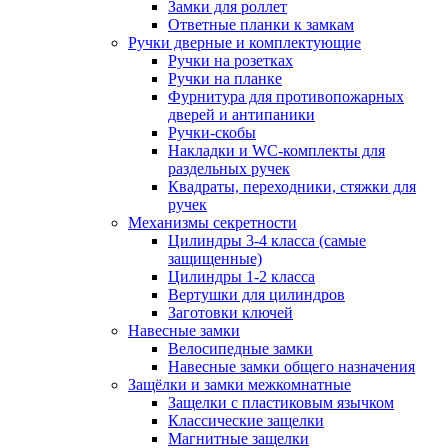
Замки для роллет
Ответные планки к замкам
Ручки дверные и комплектующие
Ручки на розетках
Ручки на планке
Фурнитура для противопожарных
дверей и антипаники
Ручки-скобы
Накладки и WC-комплекты для
раздельных ручек
Квадраты, переходники, стяжки для
ручек
Механизмы секретности
Цилиндры 3-4 класса (самые
защищенные)
Цилиндры 1-2 класса
Вертушки для цилиндров
Заготовки ключей
Навесные замки
Велосипедные замки
Навесные замки общего назначения
Защёлки и замки межкомнатные
Защелки с пластиковым язычком
Классические защелки
Магнитные защелки