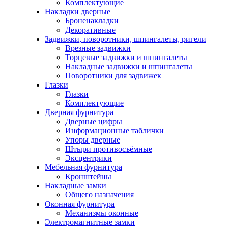
Комплектующие
Накладки дверные
Броненакладки
Декоративные
Задвижки, поворотники, шпингалеты, ригели
Врезные задвижки
Торцевые задвижки и шпингалеты
Накладные задвижки и шпингалеты
Поворотники для задвижек
Глазки
Глазки
Комплектующие
Дверная фурнитура
Дверные цифры
Информационные таблички
Упоры дверные
Штыри противосъёмные
Эксцентрики
Мебельная фурнитура
Кронштейны
Накладные замки
Общего назначения
Оконная фурнитура
Механизмы оконные
Электромагнитные замки