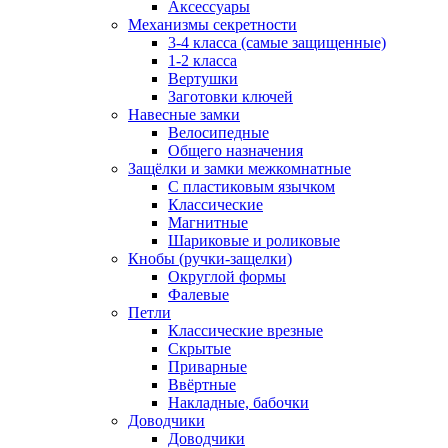
Аксессуары
Механизмы секретности
3-4 класса (самые защищенные)
1-2 класса
Вертушки
Заготовки ключей
Навесные замки
Велосипедные
Общего назначения
Защёлки и замки межкомнатные
С пластиковым язычком
Классические
Магнитные
Шариковые и роликовые
Кнобы (ручки-защелки)
Округлой формы
Фалевые
Петли
Классические врезные
Скрытые
Приварные
Ввёртные
Накладные, бабочки
Доводчики
Доводчики