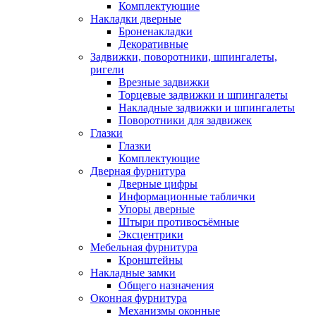
Комплектующие
Накладки дверные
Броненакладки
Декоративные
Задвижки, поворотники, шпингалеты,
ригели
Врезные задвижки
Торцевые задвижки и шпингалеты
Накладные задвижки и шпингалеты
Поворотники для задвижек
Глазки
Глазки
Комплектующие
Дверная фурнитура
Дверные цифры
Информационные таблички
Упоры дверные
Штыри противосъёмные
Эксцентрики
Мебельная фурнитура
Кронштейны
Накладные замки
Общего назначения
Оконная фурнитура
Механизмы оконные