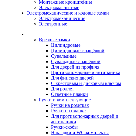
Монтажные кронштейны
Электромагнитные
Электромеханические и кодовые замки
Электромеханические
Электронные
Каталог
Врезные замки
Цилиндровые
Цилиндровые с защёлкой
Сувальдные
Сувальдные с защёлкой
Для дверей из профиля
Противопожарные и антипаника
Для финских дверей
С крестовым и дисковым ключом
Для роллет
Ответные планки
Ручки и комплектующие
Ручки на розетках
Ручки на планке
Для противопожарных дверей и
антипаники
Ручки-скобы
Накладки и WC-комплекты