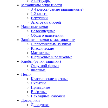
Аксессуары
Механизмы секретности
3-4 класса (самые защищенные)
1-2 класса
Вертушки
Заготовки ключей
Навесные замки
Велосипедные
Общего назначения
Защёлки и замки межкомнатные
С пластиковым язычком
Классические
Магнитные
Шариковые и роликовые
Кнобы (ручки-защелки)
Округлой формы
Фалевые
Петли
Классические врезные
Скрытые
Приварные
Ввёртные
Накладные, бабочки
Доводчики
Доводчики