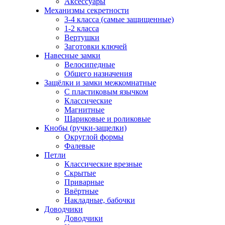
Аксессуары
Механизмы секретности
3-4 класса (самые защищенные)
1-2 класса
Вертушки
Заготовки ключей
Навесные замки
Велосипедные
Общего назначения
Защёлки и замки межкомнатные
С пластиковым язычком
Классические
Магнитные
Шариковые и роликовые
Кнобы (ручки-защелки)
Округлой формы
Фалевые
Петли
Классические врезные
Скрытые
Приварные
Ввёртные
Накладные, бабочки
Доводчики
Доводчики