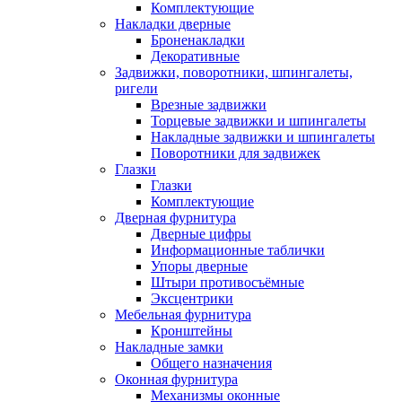
Комплектующие
Накладки дверные
Броненакладки
Декоративные
Задвижки, поворотники, шпингалеты,
ригели
Врезные задвижки
Торцевые задвижки и шпингалеты
Накладные задвижки и шпингалеты
Поворотники для задвижек
Глазки
Глазки
Комплектующие
Дверная фурнитура
Дверные цифры
Информационные таблички
Упоры дверные
Штыри противосъёмные
Эксцентрики
Мебельная фурнитура
Кронштейны
Накладные замки
Общего назначения
Оконная фурнитура
Механизмы оконные