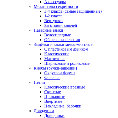
Аксессуары
Механизмы секретности
3-4 класса (самые защищенные)
1-2 класса
Вертушки
Заготовки ключей
Навесные замки
Велосипедные
Общего назначения
Защёлки и замки межкомнатные
С пластиковым язычком
Классические
Магнитные
Шариковые и роликовые
Кнобы (ручки-защелки)
Округлой формы
Фалевые
Петли
Классические врезные
Скрытые
Приварные
Ввёртные
Накладные, бабочки
Доводчики
Доводчики