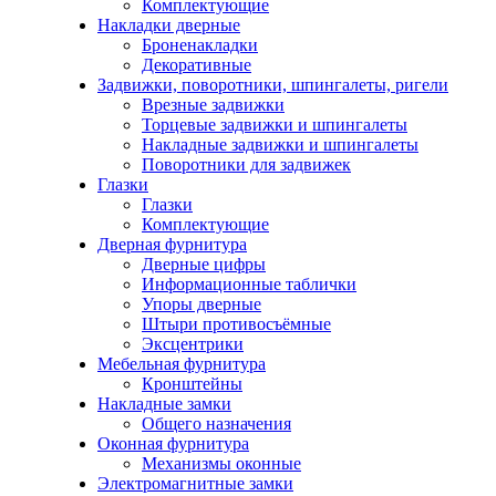
Комплектующие
Накладки дверные
Броненакладки
Декоративные
Задвижки, поворотники, шпингалеты, ригели
Врезные задвижки
Торцевые задвижки и шпингалеты
Накладные задвижки и шпингалеты
Поворотники для задвижек
Глазки
Глазки
Комплектующие
Дверная фурнитура
Дверные цифры
Информационные таблички
Упоры дверные
Штыри противосъёмные
Эксцентрики
Мебельная фурнитура
Кронштейны
Накладные замки
Общего назначения
Оконная фурнитура
Механизмы оконные
Электромагнитные замки