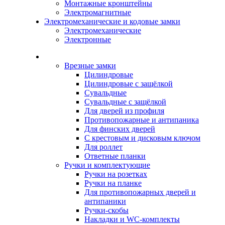
Монтажные кронштейны
Электромагнитные
Электромеханические и кодовые замки
Электромеханические
Электронные
Каталог
Врезные замки
Цилиндровые
Цилиндровые с защёлкой
Сувальдные
Сувальдные с защёлкой
Для дверей из профиля
Противопожарные и антипаника
Для финских дверей
С крестовым и дисковым ключом
Для роллет
Ответные планки
Ручки и комплектующие
Ручки на розетках
Ручки на планке
Для противопожарных дверей и
антипаники
Ручки-скобы
Накладки и WC-комплекты