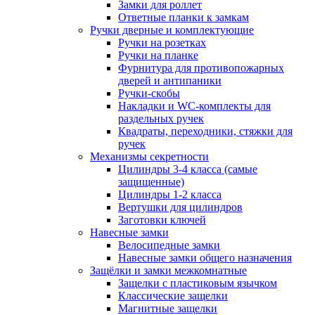
Замки для роллет
Ответные планки к замкам
Ручки дверные и комплектующие
Ручки на розетках
Ручки на планке
Фурнитура для противопожарных
дверей и антипаники
Ручки-скобы
Накладки и WC-комплекты для
раздельных ручек
Квадраты, переходники, стяжки для
ручек
Механизмы секретности
Цилиндры 3-4 класса (самые
защищенные)
Цилиндры 1-2 класса
Вертушки для цилиндров
Заготовки ключей
Навесные замки
Велосипедные замки
Навесные замки общего назначения
Защёлки и замки межкомнатные
Защелки с пластиковым язычком
Классические защелки
Магнитные защелки