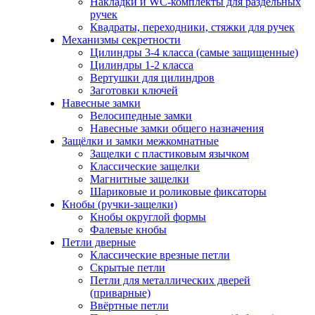
Накладки и WC-комплекты для раздельных
ручек
Квадраты, переходники, стяжки для ручек
Механизмы секретности
Цилиндры 3-4 класса (самые защищенные)
Цилиндры 1-2 класса
Вертушки для цилиндров
Заготовки ключей
Навесные замки
Велосипедные замки
Навесные замки общего назначения
Защёлки и замки межкомнатные
Защелки с пластиковым язычком
Классические защелки
Магнитные защелки
Шариковые и роликовые фиксаторы
Кнобы (ручки-защелки)
Кнобы округлой формы
Фалевые кнобы
Петли дверные
Классические врезные петли
Скрытые петли
Петли для металлических дверей
(приварные)
Ввёртные петли