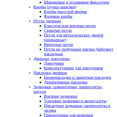
Шариковые и роликовые фиксаторы
Кнобы (ручки-защелки)
Кнобы округлой формы
Фалевые кнобы
Петли дверные
Классические врезные петли
Скрытые петли
Петли для металлических дверей
(приварные)
Ввёртные петли
Петли не требующие врезки (бабочки),
накладные
Дверные доводчики
Доводчики
Комплектующие для доводчиков
Накладки дверные
Броненакладки и защитные накладки
Декоративные накладки
Задвижки, поворотники, шпингалеты,
ригели
Врезные задвижки
Торцевые задвижки и шпингалеты
Накладные задвижки, шпингалеты и
засовы
Поворотники для задвижек