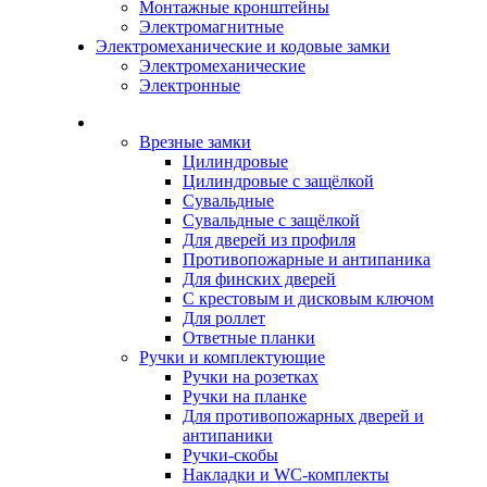
Монтажные кронштейны
Электромагнитные
Электромеханические и кодовые замки
Электромеханические
Электронные
Каталог
Врезные замки
Цилиндровые
Цилиндровые с защёлкой
Сувальдные
Сувальдные с защёлкой
Для дверей из профиля
Противопожарные и антипаника
Для финских дверей
С крестовым и дисковым ключом
Для роллет
Ответные планки
Ручки и комплектующие
Ручки на розетках
Ручки на планке
Для противопожарных дверей и
антипаники
Ручки-скобы
Накладки и WC-комплекты