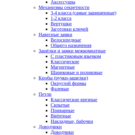
Аксессуары
Механизмы секретности
3-4 класса (самые защищенные)
1-2 класса
Вертушки
Заготовки ключей
Навесные замки
Велосипедные
Общего назначения
Защёлки и замки межкомнатные
С пластиковым язычком
Классические
Магнитные
Шариковые и роликовые
Кнобы (ручки-защелки)
Округлой формы
Фалевые
Петли
Классические врезные
Скрытые
Приварные
Ввёртные
Накладные, бабочки
Доводчики
Доводчики