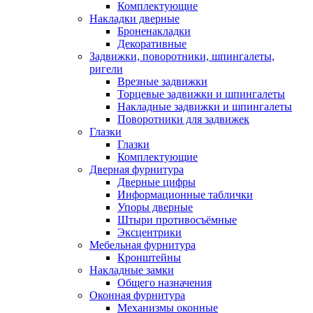
Комплектующие
Накладки дверные
Броненакладки
Декоративные
Задвижки, поворотники, шпингалеты,
ригели
Врезные задвижки
Торцевые задвижки и шпингалеты
Накладные задвижки и шпингалеты
Поворотники для задвижек
Глазки
Глазки
Комплектующие
Дверная фурнитура
Дверные цифры
Информационные таблички
Упоры дверные
Штыри противосъёмные
Эксцентрики
Мебельная фурнитура
Кронштейны
Накладные замки
Общего назначения
Оконная фурнитура
Механизмы оконные