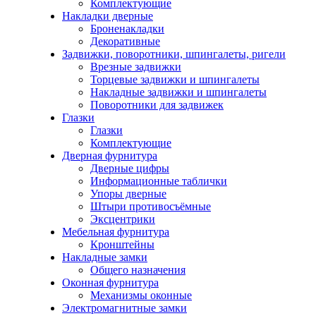
Комплектующие
Накладки дверные
Броненакладки
Декоративные
Задвижки, поворотники, шпингалеты, ригели
Врезные задвижки
Торцевые задвижки и шпингалеты
Накладные задвижки и шпингалеты
Поворотники для задвижек
Глазки
Глазки
Комплектующие
Дверная фурнитура
Дверные цифры
Информационные таблички
Упоры дверные
Штыри противосъёмные
Эксцентрики
Мебельная фурнитура
Кронштейны
Накладные замки
Общего назначения
Оконная фурнитура
Механизмы оконные
Электромагнитные замки