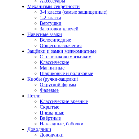
Аксессуары
Механизмы секретности
3-4 класса (самые защищенные)
1-2 класса
Вертушки
Заготовки ключей
Навесные замки
Велосипедные
Общего назначения
Защёлки и замки межкомнатные
С пластиковым язычком
Классические
Магнитные
Шариковые и роликовые
Кнобы (ручки-защелки)
Округлой формы
Фалевые
Петли
Классические врезные
Скрытые
Приварные
Ввёртные
Накладные, бабочки
Доводчики
Доводчики