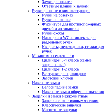
Замки для роллет
Ответные планки к замкам
Ручки дверные и комплектующие
Ручки на розетках
Ручки на планке
Фурнитура для противопожарных
дверей и антипаники
Ручки-скобы
Накладки и WC-комплекты для
раздельных ручек
Квадраты, переходники, стяжки для
ручек
Механизмы секретности
Цилиндры 3-4 класса (самые
защищенные)
Цилиндры 1-2 класса
Вертушки для цилиндров
Заготовки ключей
Навесные замки
Велосипедные замки
Навесные замки общего назначения
Защёлки и замки межкомнатные
Защелки с пластиковым язычком
Классические защелки
Магнитные защелки