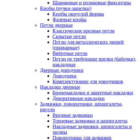
Шариковые и роликовые фиксаторы
Кнобы (ручки-защелки)
Кнобы округлой формы
Фалевые кнобы
Петли дверные
Классические врезные петли
Скрытые петли
Петли для металлических дверей
(приварные)
Ввёртные петли
Петли не требующие врезки (бабочки),
накладные
Дверные доводчики
Доводчики
Комплектующие для доводчиков
Накладки дверные
Броненакладки и защитные накладки
Декоративные накладки
Задвижки, поворотники, шпингалеты,
ригели
Врезные задвижки
Торцевые задвижки и шпингалеты
Накладные задвижки, шпингалеты и
засовы
Поворотники для задвижек