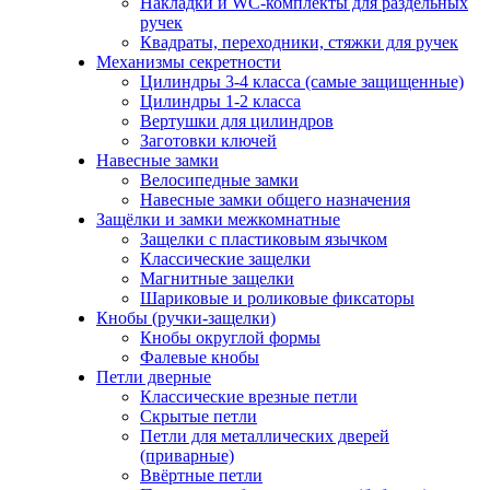
Накладки и WC-комплекты для раздельных
ручек
Квадраты, переходники, стяжки для ручек
Механизмы секретности
Цилиндры 3-4 класса (самые защищенные)
Цилиндры 1-2 класса
Вертушки для цилиндров
Заготовки ключей
Навесные замки
Велосипедные замки
Навесные замки общего назначения
Защёлки и замки межкомнатные
Защелки с пластиковым язычком
Классические защелки
Магнитные защелки
Шариковые и роликовые фиксаторы
Кнобы (ручки-защелки)
Кнобы округлой формы
Фалевые кнобы
Петли дверные
Классические врезные петли
Скрытые петли
Петли для металлических дверей
(приварные)
Ввёртные петли