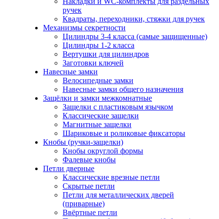
Накладки и WC-комплекты для раздельных
ручек
Квадраты, переходники, стяжки для ручек
Механизмы секретности
Цилиндры 3-4 класса (самые защищенные)
Цилиндры 1-2 класса
Вертушки для цилиндров
Заготовки ключей
Навесные замки
Велосипедные замки
Навесные замки общего назначения
Защёлки и замки межкомнатные
Защелки с пластиковым язычком
Классические защелки
Магнитные защелки
Шариковые и роликовые фиксаторы
Кнобы (ручки-защелки)
Кнобы округлой формы
Фалевые кнобы
Петли дверные
Классические врезные петли
Скрытые петли
Петли для металлических дверей
(приварные)
Ввёртные петли