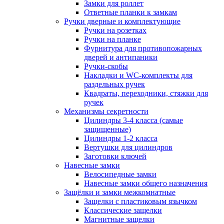
Замки для роллет
Ответные планки к замкам
Ручки дверные и комплектующие
Ручки на розетках
Ручки на планке
Фурнитура для противопожарных
дверей и антипаники
Ручки-скобы
Накладки и WC-комплекты для
раздельных ручек
Квадраты, переходники, стяжки для
ручек
Механизмы секретности
Цилиндры 3-4 класса (самые
защищенные)
Цилиндры 1-2 класса
Вертушки для цилиндров
Заготовки ключей
Навесные замки
Велосипедные замки
Навесные замки общего назначения
Защёлки и замки межкомнатные
Защелки с пластиковым язычком
Классические защелки
Магнитные защелки