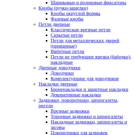
Шариковые и роликовые фиксаторы
Кнобы (ручки-защелки)
Кнобы округлой формы
Фалевые кнобы
Петли дверные
Классические врезные петли
Скрытые петли
Петли для металлических дверей
(приварные)
Ввёртные петли
Петли не требующие врезки (бабочки),
накладные
Дверные доводчики
Доводчики
Комплектующие для доводчиков
Накладки дверные
Броненакладки и защитные накладки
Декоративные накладки
Задвижки, поворотники, шпингалеты,
ригели
Врезные задвижки
Торцевые задвижки и шпингалеты
Накладные задвижки, шпингалеты и
засовы
Поворотники для задвижек