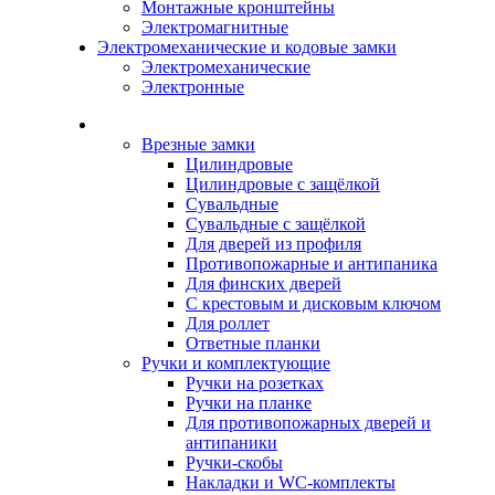
Монтажные кронштейны
Электромагнитные
Электромеханические и кодовые замки
Электромеханические
Электронные
Каталог
Врезные замки
Цилиндровые
Цилиндровые с защёлкой
Сувальдные
Сувальдные с защёлкой
Для дверей из профиля
Противопожарные и антипаника
Для финских дверей
С крестовым и дисковым ключом
Для роллет
Ответные планки
Ручки и комплектующие
Ручки на розетках
Ручки на планке
Для противопожарных дверей и
антипаники
Ручки-скобы
Накладки и WC-комплекты