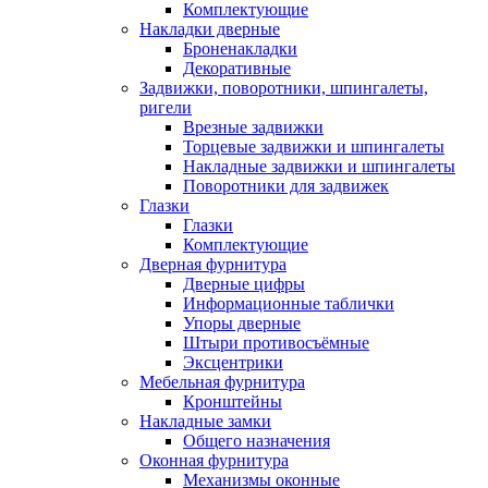
Комплектующие
Накладки дверные
Броненакладки
Декоративные
Задвижки, поворотники, шпингалеты,
ригели
Врезные задвижки
Торцевые задвижки и шпингалеты
Накладные задвижки и шпингалеты
Поворотники для задвижек
Глазки
Глазки
Комплектующие
Дверная фурнитура
Дверные цифры
Информационные таблички
Упоры дверные
Штыри противосъёмные
Эксцентрики
Мебельная фурнитура
Кронштейны
Накладные замки
Общего назначения
Оконная фурнитура
Механизмы оконные