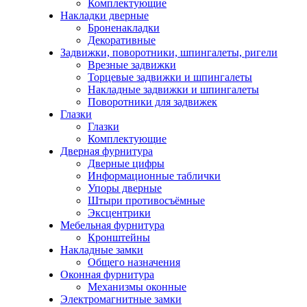
Комплектующие
Накладки дверные
Броненакладки
Декоративные
Задвижки, поворотники, шпингалеты, ригели
Врезные задвижки
Торцевые задвижки и шпингалеты
Накладные задвижки и шпингалеты
Поворотники для задвижек
Глазки
Глазки
Комплектующие
Дверная фурнитура
Дверные цифры
Информационные таблички
Упоры дверные
Штыри противосъёмные
Эксцентрики
Мебельная фурнитура
Кронштейны
Накладные замки
Общего назначения
Оконная фурнитура
Механизмы оконные
Электромагнитные замки