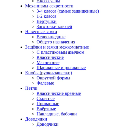
Аксессуары
Механизмы секретности
3-4 класса (самые защищенные)
1-2 класса
Вертушки
Заготовки ключей
Навесные замки
Велосипедные
Общего назначения
Защёлки и замки межкомнатные
С пластиковым язычком
Классические
Магнитные
Шариковые и роликовые
Кнобы (ручки-защелки)
Округлой формы
Фалевые
Петли
Классические врезные
Скрытые
Приварные
Ввёртные
Накладные, бабочки
Доводчики
Доводчики