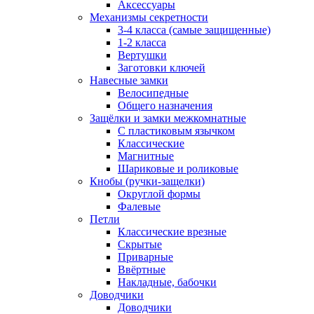
Аксессуары
Механизмы секретности
3-4 класса (самые защищенные)
1-2 класса
Вертушки
Заготовки ключей
Навесные замки
Велосипедные
Общего назначения
Защёлки и замки межкомнатные
С пластиковым язычком
Классические
Магнитные
Шариковые и роликовые
Кнобы (ручки-защелки)
Округлой формы
Фалевые
Петли
Классические врезные
Скрытые
Приварные
Ввёртные
Накладные, бабочки
Доводчики
Доводчики