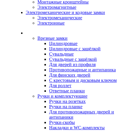
Монтажные кронштейны
Электромагнитные
Электромеханические и кодовые замки
Электромеханические
Электронные
Каталог
Врезные замки
Цилиндровые
Цилиндровые с защёлкой
Сувальдные
Сувальдные с защёлкой
Для дверей из профиля
Противопожарные и антипаника
Для финских дверей
С крестовым и дисковым ключом
Для роллет
Ответные планки
Ручки и комплектующие
Ручки на розетках
Ручки на планке
Для противопожарных дверей и
антипаники
Ручки-скобы
Накладки и WC-комплекты