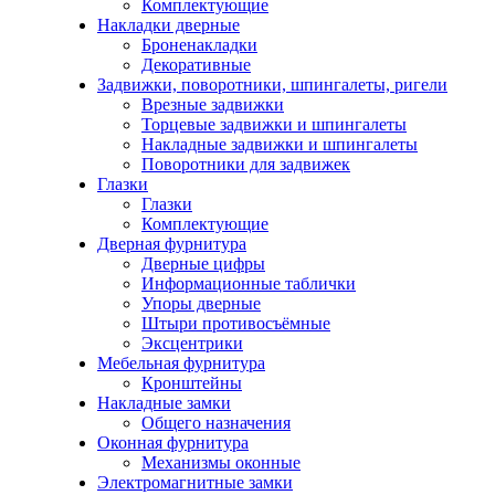
Комплектующие
Накладки дверные
Броненакладки
Декоративные
Задвижки, поворотники, шпингалеты, ригели
Врезные задвижки
Торцевые задвижки и шпингалеты
Накладные задвижки и шпингалеты
Поворотники для задвижек
Глазки
Глазки
Комплектующие
Дверная фурнитура
Дверные цифры
Информационные таблички
Упоры дверные
Штыри противосъёмные
Эксцентрики
Мебельная фурнитура
Кронштейны
Накладные замки
Общего назначения
Оконная фурнитура
Механизмы оконные
Электромагнитные замки