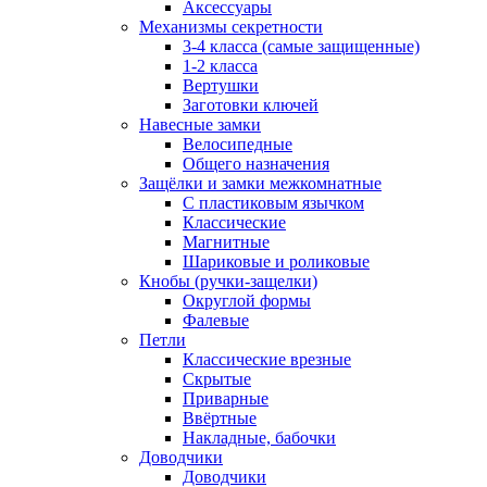
Аксессуары
Механизмы секретности
3-4 класса (самые защищенные)
1-2 класса
Вертушки
Заготовки ключей
Навесные замки
Велосипедные
Общего назначения
Защёлки и замки межкомнатные
С пластиковым язычком
Классические
Магнитные
Шариковые и роликовые
Кнобы (ручки-защелки)
Округлой формы
Фалевые
Петли
Классические врезные
Скрытые
Приварные
Ввёртные
Накладные, бабочки
Доводчики
Доводчики