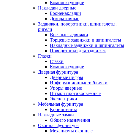
Комплектующие
Накладки дверные
Броненакладки
Декоративные
Задвижки, поворотники, шпингалеты,
ригели
Врезные задвижки
Торцевые задвижки и шпингалеты
Накладные задвижки и шпингалеты
Поворотники для задвижек
Глазки
Глазки
Комплектующие
Дверная фурнитура
Дверные цифры
Информационные таблички
Упоры дверные
Штыри противосъёмные
Эксцентрики
Мебельная фурнитура
Кронштейны
Накладные замки
Общего назначения
Оконная фурнитура
Механизмы оконные