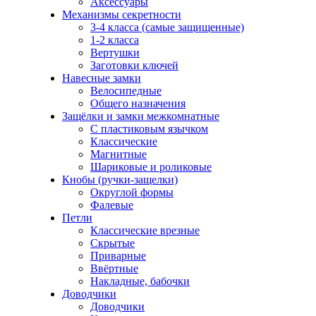
Аксессуары
Механизмы секретности
3-4 класса (самые защищенные)
1-2 класса
Вертушки
Заготовки ключей
Навесные замки
Велосипедные
Общего назначения
Защёлки и замки межкомнатные
С пластиковым язычком
Классические
Магнитные
Шариковые и роликовые
Кнобы (ручки-защелки)
Округлой формы
Фалевые
Петли
Классические врезные
Скрытые
Приварные
Ввёртные
Накладные, бабочки
Доводчики
Доводчики