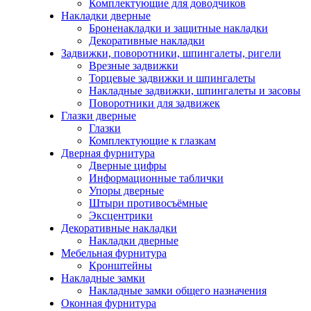
Комплектующие для доводчиков
Накладки дверные
Броненакладки и защитные накладки
Декоративные накладки
Задвижки, поворотники, шпингалеты, ригели
Врезные задвижки
Торцевые задвижки и шпингалеты
Накладные задвижки, шпингалеты и засовы
Поворотники для задвижек
Глазки дверные
Глазки
Комплектующие к глазкам
Дверная фурнитура
Дверные цифры
Информационные таблички
Упоры дверные
Штыри противосъёмные
Эксцентрики
Декоративные накладки
Накладки дверные
Мебельная фурнитура
Кронштейны
Накладные замки
Накладные замки общего назначения
Оконная фурнитура