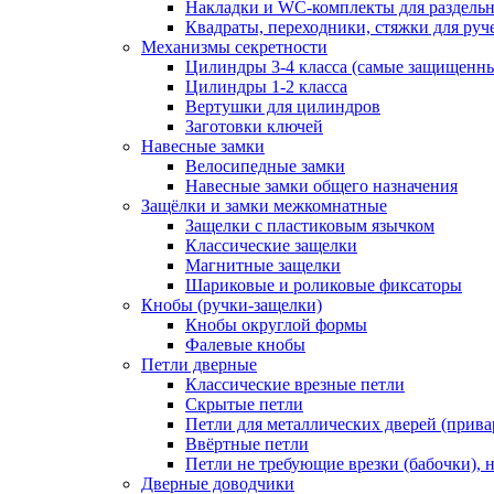
Накладки и WC-комплекты для раздель
Квадраты, переходники, стяжки для руч
Механизмы секретности
Цилиндры 3-4 класса (самые защищенн
Цилиндры 1-2 класса
Вертушки для цилиндров
Заготовки ключей
Навесные замки
Велосипедные замки
Навесные замки общего назначения
Защёлки и замки межкомнатные
Защелки с пластиковым язычком
Классические защелки
Магнитные защелки
Шариковые и роликовые фиксаторы
Кнобы (ручки-защелки)
Кнобы округлой формы
Фалевые кнобы
Петли дверные
Классические врезные петли
Скрытые петли
Петли для металлических дверей (прив
Ввёртные петли
Петли не требующие врезки (бабочки), 
Дверные доводчики