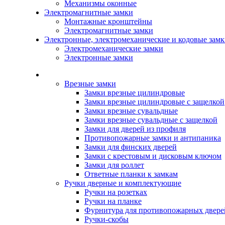
Механизмы оконные
Электромагнитные замки
Монтажные кронштейны
Электромагнитные замки
Электронные, электромеханические и кодовые зам
Электромеханические замки
Электронные замки
Каталог
Врезные замки
Замки врезные цилиндровые
Замки врезные цилиндровые с защелкой
Замки врезные сувальдные
Замки врезные сувальдные с защелкой
Замки для дверей из профиля
Противопожарные замки и антипаника
Замки для финских дверей
Замки с крестовым и дисковым ключом
Замки для роллет
Ответные планки к замкам
Ручки дверные и комплектующие
Ручки на розетках
Ручки на планке
Фурнитура для противопожарных двере
Ручки-скобы