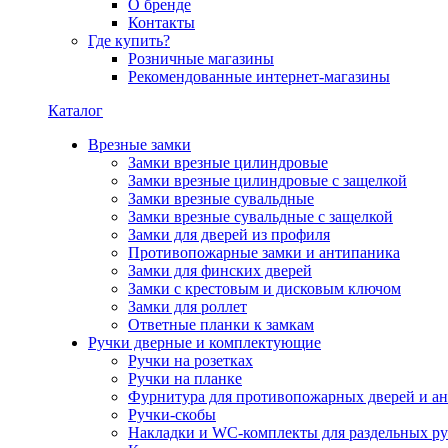
О бренде
Контакты
Где купить?
Розничные магазины
Рекомендованные интернет-магазины
Каталог
Врезные замки
Замки врезные цилиндровые
Замки врезные цилиндровые с защелкой
Замки врезные сувальдные
Замки врезные сувальдные с защелкой
Замки для дверей из профиля
Противопожарные замки и антипаника
Замки для финских дверей
Замки с крестовым и дисковым ключом
Замки для роллет
Ответные планки к замкам
Ручки дверные и комплектующие
Ручки на розетках
Ручки на планке
Фурнитура для противопожарных дверей и а
Ручки-скобы
Накладки и WC-комплекты для раздельных ру