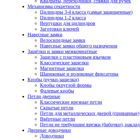
Квадраты, переходники, стяжки для ручек
Механизмы секретности
Цилиндры 3-4 класса (самые защищенные)
Цилиндры 1-2 класса
Вертушки для цилиндров
Заготовки ключей
Навесные замки
Велосипедные замки
Навесные замки общего назначения
Защёлки и замки межкомнатные
Защелки с пластиковым язычком
Классические защелки
Магнитные защелки
Шариковые и роликовые фиксаторы
Кнобы (ручки-защелки)
Кнобы округлой формы
Фалевые кнобы
Петли дверные
Классические врезные петли
Скрытые петли
Петли для металлических дверей (приварные)
Ввёртные петли
Петли не требующие врезки (бабочки), накла
Дверные доводчики
Доводчики