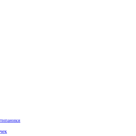
нтипаники
чек