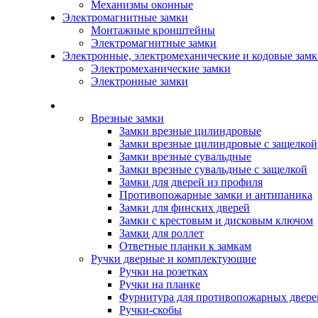
Механизмы оконные
Электромагнитные замки
Монтажные кронштейны
Электромагнитные замки
Электронные, электромеханические и кодовые зам
Электромеханические замки
Электронные замки
Каталог
Врезные замки
Замки врезные цилиндровые
Замки врезные цилиндровые с защелкой
Замки врезные сувальдные
Замки врезные сувальдные с защелкой
Замки для дверей из профиля
Противопожарные замки и антипаника
Замки для финских дверей
Замки с крестовым и дисковым ключом
Замки для роллет
Ответные планки к замкам
Ручки дверные и комплектующие
Ручки на розетках
Ручки на планке
Фурнитура для противопожарных двере
Ручки-скобы