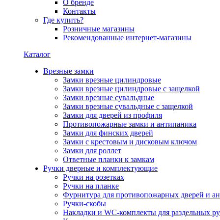
О бренде
Контакты
Где купить?
Розничные магазины
Рекомендованные интернет-магазины
Каталог
Врезные замки
Замки врезные цилиндровые
Замки врезные цилиндровые с защелкой
Замки врезные сувальдные
Замки врезные сувальдные с защелкой
Замки для дверей из профиля
Противопожарные замки и антипаника
Замки для финских дверей
Замки с крестовым и дисковым ключом
Замки для роллет
Ответные планки к замкам
Ручки дверные и комплектующие
Ручки на розетках
Ручки на планке
Фурнитура для противопожарных дверей и а
Ручки-скобы
Накладки и WC-комплекты для раздельных ру