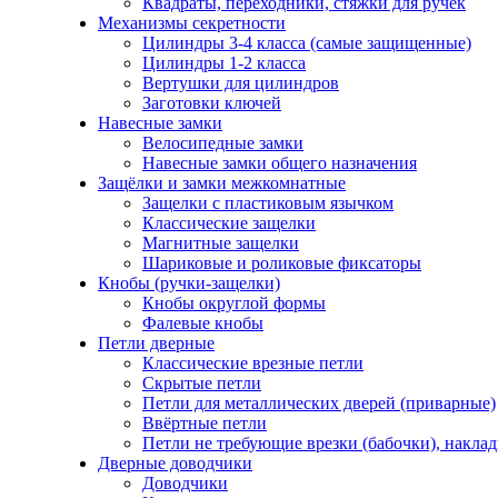
Квадраты, переходники, стяжки для ручек
Механизмы секретности
Цилиндры 3-4 класса (самые защищенные)
Цилиндры 1-2 класса
Вертушки для цилиндров
Заготовки ключей
Навесные замки
Велосипедные замки
Навесные замки общего назначения
Защёлки и замки межкомнатные
Защелки с пластиковым язычком
Классические защелки
Магнитные защелки
Шариковые и роликовые фиксаторы
Кнобы (ручки-защелки)
Кнобы округлой формы
Фалевые кнобы
Петли дверные
Классические врезные петли
Скрытые петли
Петли для металлических дверей (приварные)
Ввёртные петли
Петли не требующие врезки (бабочки), накла
Дверные доводчики
Доводчики