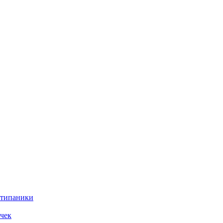
нтипаники
чек