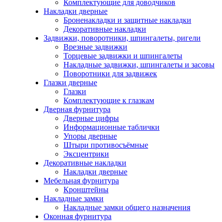
Комплектующие для доводчиков
Накладки дверные
Броненакладки и защитные накладки
Декоративные накладки
Задвижки, поворотники, шпингалеты, ригели
Врезные задвижки
Торцевые задвижки и шпингалеты
Накладные задвижки, шпингалеты и засовы
Поворотники для задвижек
Глазки дверные
Глазки
Комплектующие к глазкам
Дверная фурнитура
Дверные цифры
Информационные таблички
Упоры дверные
Штыри противосъёмные
Эксцентрики
Декоративные накладки
Накладки дверные
Мебельная фурнитура
Кронштейны
Накладные замки
Накладные замки общего назначения
Оконная фурнитура