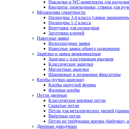
Накладки и WC-комплекты для раздель
Квадраты, переходники, стяжки для руч
Механизмы секретности
Цилиндры 3-4 класса (самые защищенн
Цилиндры 1-2 класса
Вертушки для цилиндров
Заготовки ключей
Навесные замки
Велосипедные замки
Навесные замки общего назначения
Защёлки и замки межкомнатные
Защелки с пластиковым язычком
Классические защелки
Магнитные защелки
Шариковые и роликовые фиксаторы
Кнобы (ручки-защелки)
Кнобы округлой формы
Фалевые кнобы
Петли дверные
Классические врезные петли
Скрытые петли
Петли для металлических дверей (прив
Ввёртные петли
Петли не требующие врезки (бабочки), 
Дверные доводчики