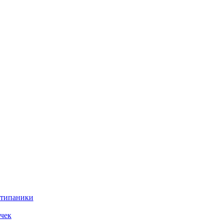
нтипаники
чек