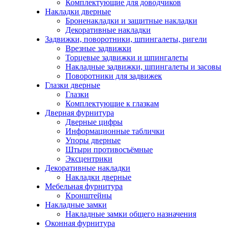
Комплектующие для доводчиков
Накладки дверные
Броненакладки и защитные накладки
Декоративные накладки
Задвижки, поворотники, шпингалеты, ригели
Врезные задвижки
Торцевые задвижки и шпингалеты
Накладные задвижки, шпингалеты и засовы
Поворотники для задвижек
Глазки дверные
Глазки
Комплектующие к глазкам
Дверная фурнитура
Дверные цифры
Информационные таблички
Упоры дверные
Штыри противосъёмные
Эксцентрики
Декоративные накладки
Накладки дверные
Мебельная фурнитура
Кронштейны
Накладные замки
Накладные замки общего назначения
Оконная фурнитура