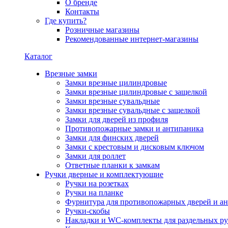
О бренде
Контакты
Где купить?
Розничные магазины
Рекомендованные интернет-магазины
Каталог
Врезные замки
Замки врезные цилиндровые
Замки врезные цилиндровые с защелкой
Замки врезные сувальдные
Замки врезные сувальдные с защелкой
Замки для дверей из профиля
Противопожарные замки и антипаника
Замки для финских дверей
Замки с крестовым и дисковым ключом
Замки для роллет
Ответные планки к замкам
Ручки дверные и комплектующие
Ручки на розетках
Ручки на планке
Фурнитура для противопожарных дверей и а
Ручки-скобы
Накладки и WC-комплекты для раздельных ру