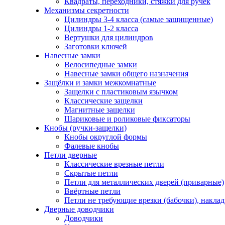
Квадраты, переходники, стяжки для ручек
Механизмы секретности
Цилиндры 3-4 класса (самые защищенные)
Цилиндры 1-2 класса
Вертушки для цилиндров
Заготовки ключей
Навесные замки
Велосипедные замки
Навесные замки общего назначения
Защёлки и замки межкомнатные
Защелки с пластиковым язычком
Классические защелки
Магнитные защелки
Шариковые и роликовые фиксаторы
Кнобы (ручки-защелки)
Кнобы округлой формы
Фалевые кнобы
Петли дверные
Классические врезные петли
Скрытые петли
Петли для металлических дверей (приварные)
Ввёртные петли
Петли не требующие врезки (бабочки), накла
Дверные доводчики
Доводчики