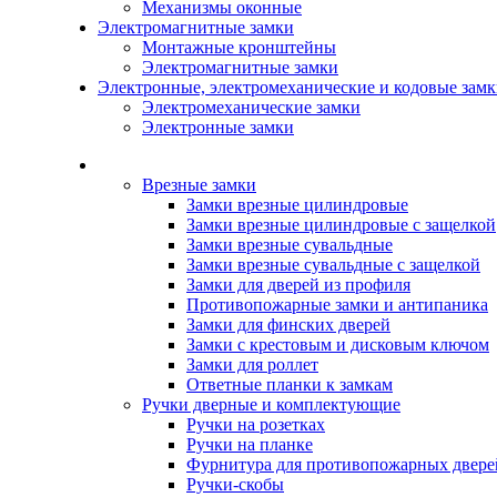
Механизмы оконные
Электромагнитные замки
Монтажные кронштейны
Электромагнитные замки
Электронные, электромеханические и кодовые зам
Электромеханические замки
Электронные замки
Каталог
Врезные замки
Замки врезные цилиндровые
Замки врезные цилиндровые с защелкой
Замки врезные сувальдные
Замки врезные сувальдные с защелкой
Замки для дверей из профиля
Противопожарные замки и антипаника
Замки для финских дверей
Замки с крестовым и дисковым ключом
Замки для роллет
Ответные планки к замкам
Ручки дверные и комплектующие
Ручки на розетках
Ручки на планке
Фурнитура для противопожарных двере
Ручки-скобы