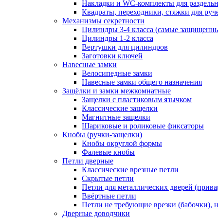
Накладки и WC-комплекты для раздель
Квадраты, переходники, стяжки для руч
Механизмы секретности
Цилиндры 3-4 класса (самые защищенн
Цилиндры 1-2 класса
Вертушки для цилиндров
Заготовки ключей
Навесные замки
Велосипедные замки
Навесные замки общего назначения
Защёлки и замки межкомнатные
Защелки с пластиковым язычком
Классические защелки
Магнитные защелки
Шариковые и роликовые фиксаторы
Кнобы (ручки-защелки)
Кнобы округлой формы
Фалевые кнобы
Петли дверные
Классические врезные петли
Скрытые петли
Петли для металлических дверей (прив
Ввёртные петли
Петли не требующие врезки (бабочки), 
Дверные доводчики