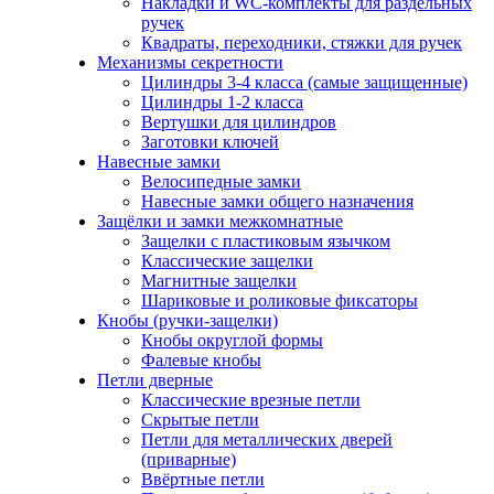
Накладки и WC-комплекты для раздельных
ручек
Квадраты, переходники, стяжки для ручек
Механизмы секретности
Цилиндры 3-4 класса (самые защищенные)
Цилиндры 1-2 класса
Вертушки для цилиндров
Заготовки ключей
Навесные замки
Велосипедные замки
Навесные замки общего назначения
Защёлки и замки межкомнатные
Защелки с пластиковым язычком
Классические защелки
Магнитные защелки
Шариковые и роликовые фиксаторы
Кнобы (ручки-защелки)
Кнобы округлой формы
Фалевые кнобы
Петли дверные
Классические врезные петли
Скрытые петли
Петли для металлических дверей
(приварные)
Ввёртные петли