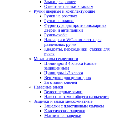
Замки для роллет
Ответные планки к замкам
Ручки дверные и комплектующие
Ручки на розетках
Ручки на планке
Фурнитура для противопожарных
дверей и антипаники
Ручки-скобы
Накладки и WC-комплекты для
раздельных ручек
Квадраты, переходники, стяжки для
ручек
Механизмы секретности
Цилиндры 3-4 класса (самые
защищенные)
Цилиндры 1-2 класса
Вертушки для цилиндров
Заготовки ключей
Навесные замки
Велосипедные замки
Навесные замки общего назначения
Защёлки и замки межкомнатные
Защелки с пластиковым язычком
Классические защелки
Магнитные защелки