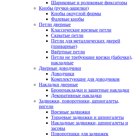
Шариковые и роликовые фиксаторы
Кнобы (ручки-защелки)
Кнобы округлой формы
Фалевые кнобы
Петли дверные
Классические врезные петли
Скрытые петли
Петли для металлических дверей
(приварные)
Ввёртные петли
Петли не требующие врезки (бабочки),
накладные
Дверные доводчики
Доводчики
Комплектующие для доводчиков
Накладки дверные
Броненакладки и защитные накладки
Декоративные накладки
Задвижки, поворотники, шпингалеты,
ригели
Врезные задвижки
Торцевые задвижки и шпингалеты
Накладные задвижки, шпингалеты и
засовы
Поворотники для задвижек