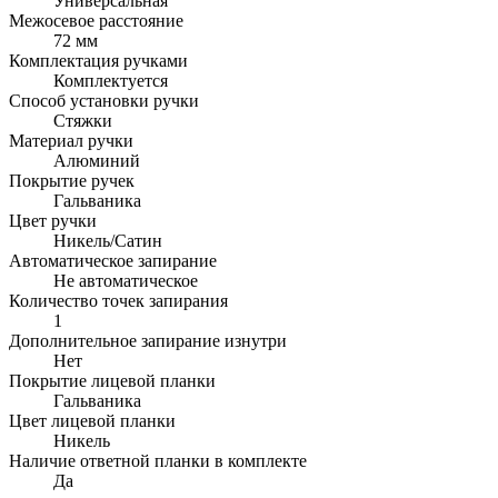
Универсальная
Межосевое расстояние
72 мм
Комплектация ручками
Комплектуется
Способ установки ручки
Стяжки
Материал ручки
Алюминий
Покрытие ручек
Гальваника
Цвет ручки
Никель/Cатин
Автоматическое запирание
Не автоматическое
Количество точек запирания
1
Дополнительное запирание изнутри
Нет
Покрытие лицевой планки
Гальваника
Цвет лицевой планки
Никель
Наличие ответной планки в комплекте
Да