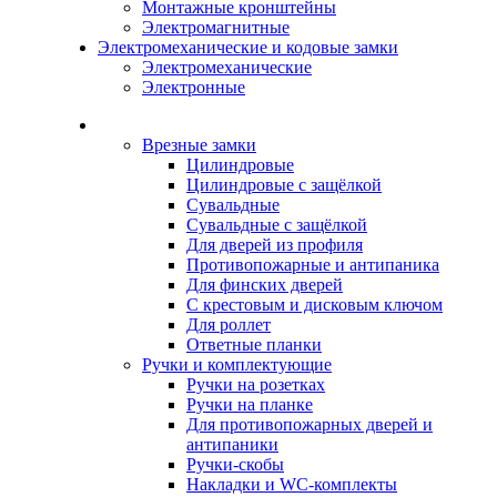
Монтажные кронштейны
Электромагнитные
Электромеханические и кодовые замки
Электромеханические
Электронные
Каталог
Врезные замки
Цилиндровые
Цилиндровые с защёлкой
Сувальдные
Сувальдные с защёлкой
Для дверей из профиля
Противопожарные и антипаника
Для финских дверей
С крестовым и дисковым ключом
Для роллет
Ответные планки
Ручки и комплектующие
Ручки на розетках
Ручки на планке
Для противопожарных дверей и
антипаники
Ручки-скобы
Накладки и WC-комплекты