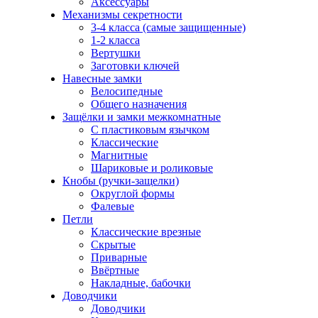
Аксессуары
Механизмы секретности
3-4 класса (самые защищенные)
1-2 класса
Вертушки
Заготовки ключей
Навесные замки
Велосипедные
Общего назначения
Защёлки и замки межкомнатные
С пластиковым язычком
Классические
Магнитные
Шариковые и роликовые
Кнобы (ручки-защелки)
Округлой формы
Фалевые
Петли
Классические врезные
Скрытые
Приварные
Ввёртные
Накладные, бабочки
Доводчики
Доводчики