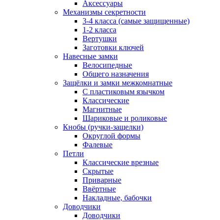
Аксессуары
Механизмы секретности
3-4 класса (самые защищенные)
1-2 класса
Вертушки
Заготовки ключей
Навесные замки
Велосипедные
Общего назначения
Защёлки и замки межкомнатные
С пластиковым язычком
Классические
Магнитные
Шариковые и роликовые
Кнобы (ручки-защелки)
Округлой формы
Фалевые
Петли
Классические врезные
Скрытые
Приварные
Ввёртные
Накладные, бабочки
Доводчики
Доводчики