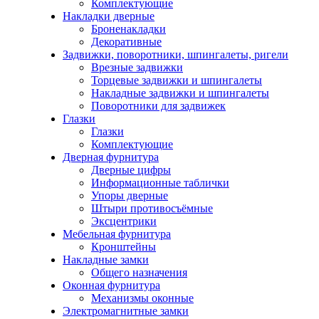
Комплектующие
Накладки дверные
Броненакладки
Декоративные
Задвижки, поворотники, шпингалеты, ригели
Врезные задвижки
Торцевые задвижки и шпингалеты
Накладные задвижки и шпингалеты
Поворотники для задвижек
Глазки
Глазки
Комплектующие
Дверная фурнитура
Дверные цифры
Информационные таблички
Упоры дверные
Штыри противосъёмные
Эксцентрики
Мебельная фурнитура
Кронштейны
Накладные замки
Общего назначения
Оконная фурнитура
Механизмы оконные
Электромагнитные замки