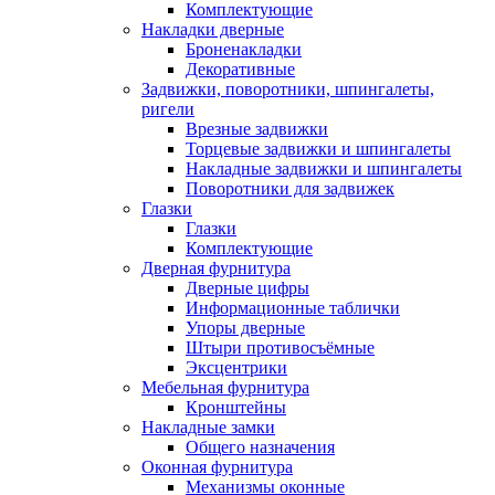
Комплектующие
Накладки дверные
Броненакладки
Декоративные
Задвижки, поворотники, шпингалеты,
ригели
Врезные задвижки
Торцевые задвижки и шпингалеты
Накладные задвижки и шпингалеты
Поворотники для задвижек
Глазки
Глазки
Комплектующие
Дверная фурнитура
Дверные цифры
Информационные таблички
Упоры дверные
Штыри противосъёмные
Эксцентрики
Мебельная фурнитура
Кронштейны
Накладные замки
Общего назначения
Оконная фурнитура
Механизмы оконные