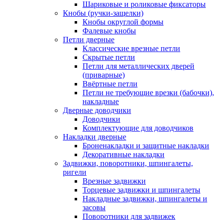
Шариковые и роликовые фиксаторы
Кнобы (ручки-защелки)
Кнобы округлой формы
Фалевые кнобы
Петли дверные
Классические врезные петли
Скрытые петли
Петли для металлических дверей
(приварные)
Ввёртные петли
Петли не требующие врезки (бабочки),
накладные
Дверные доводчики
Доводчики
Комплектующие для доводчиков
Накладки дверные
Броненакладки и защитные накладки
Декоративные накладки
Задвижки, поворотники, шпингалеты,
ригели
Врезные задвижки
Торцевые задвижки и шпингалеты
Накладные задвижки, шпингалеты и
засовы
Поворотники для задвижек