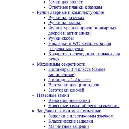
Замки для роллет
Ответные планки к замкам
Ручки дверные и комплектующие
Ручки на розетках
Ручки на планке
Фурнитура для противопожарных
дверей и антипаники
Ручки-скобы
Накладки и WC-комплекты для
раздельных ручек
Квадраты, переходники, стяжки для
ручек
Механизмы секретности
Цилиндры 3-4 класса (самые
защищенные)
Цилиндры 1-2 класса
Вертушки для цилиндров
Заготовки ключей
Навесные замки
Велосипедные замки
Навесные замки общего назначения
Защёлки и замки межкомнатные
Защелки с пластиковым язычком
Классические защелки
Магнитные защелки