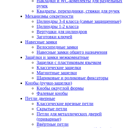
Накладки и WC-комплекты для раздельных
ручек
Квадраты, переходники, стяжки для ручек
Механизмы секретности
Цилиндры 3-4 класса (самые защищенные)
Цилиндры 1-2 класса
Вертушки для цилиндров
Заготовки ключей
Навесные замки
Велосипедные замки
Навесные замки общего назначения
Защёлки и замки межкомнатные
Защелки с пластиковым язычком
Классические защелки
Магнитные защелки
Шариковые и роликовые фиксаторы
Кнобы (ручки-защелки)
Кнобы округлой формы
Фалевые кнобы
Петли дверные
Классические врезные петли
Скрытые петли
Петли для металлических дверей
(приварные)
Ввёртные петли