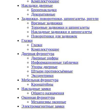
Комплектующие
Накладки дверные
Броненакладки
Декоративные
Задвижки, поворотники, шпингалеты, ригели
Врезные задвижки
Торцевые задвижки и шпингалеты
Накладные задвижки и шпингалеты
Поворотники для задвижек
Глазки
Глазки
Комплектующие
Дверная фурнитура
Дверные цифры
Информационные таблички
Упоры дверные
Штыри противосъёмные
Эксцентрики
Мебельная фурнитура
Кронштейны
Накладные замки
Общего назначения
Оконная фурнитура
Механизмы оконные
Электромагнитные замки