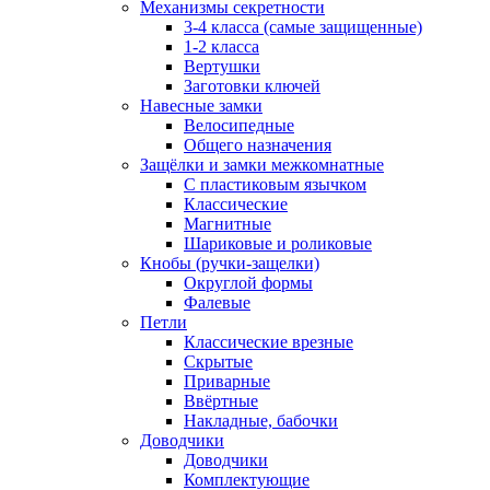
Механизмы секретности
3-4 класса (самые защищенные)
1-2 класса
Вертушки
Заготовки ключей
Навесные замки
Велосипедные
Общего назначения
Защёлки и замки межкомнатные
С пластиковым язычком
Классические
Магнитные
Шариковые и роликовые
Кнобы (ручки-защелки)
Округлой формы
Фалевые
Петли
Классические врезные
Скрытые
Приварные
Ввёртные
Накладные, бабочки
Доводчики
Доводчики
Комплектующие