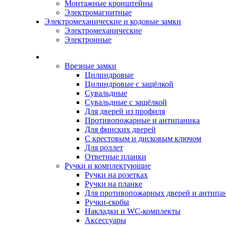
Монтажные кронштейны
Электромагнитные
Электромеханические и кодовые замки
Электромеханические
Электронные
Каталог
Врезные замки
Цилиндровые
Цилиндровые с защёлкой
Сувальдные
Сувальдные с защёлкой
Для дверей из профиля
Противопожарные и антипаника
Для финских дверей
С крестовым и дисковым ключом
Для роллет
Ответные планки
Ручки и комплектующие
Ручки на розетках
Ручки на планке
Для противопожарных дверей и антипа
Ручки-скобы
Накладки и WC-комплекты
Аксессуары