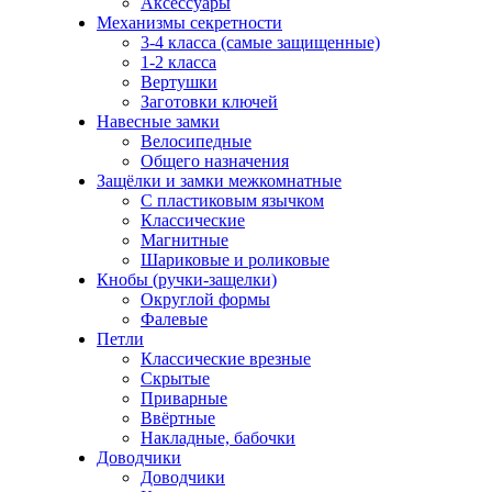
Аксессуары
Механизмы секретности
3-4 класса (самые защищенные)
1-2 класса
Вертушки
Заготовки ключей
Навесные замки
Велосипедные
Общего назначения
Защёлки и замки межкомнатные
С пластиковым язычком
Классические
Магнитные
Шариковые и роликовые
Кнобы (ручки-защелки)
Округлой формы
Фалевые
Петли
Классические врезные
Скрытые
Приварные
Ввёртные
Накладные, бабочки
Доводчики
Доводчики