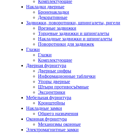
Комплектующие
Накладки дверные
Броненакладки
Декоративные
Задвижки, поворотники, шпингалеты, ригели
Врезные задвижки
Торцевые задвижки и шпингалеты
Накладные задвижки и шпингалеты
Поворотники для задвижек
Глазки
Глазки
Комплектующие
Дверная фурнитура
Дверные цифры
Информационные таблички
Упоры дверные
Штыри противосъёмные
Эксцентрики
Мебельная фурнитура
Кронштейны
Накладные замки
Общего назначения
Оконная фурнитура
Механизмы оконные
Электромагнитные замки