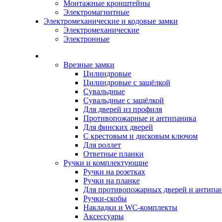
Монтажные кронштейны
Электромагнитные
Электромеханические и кодовые замки
Электромеханические
Электронные
Каталог
Врезные замки
Цилиндровые
Цилиндровые с защёлкой
Сувальдные
Сувальдные с защёлкой
Для дверей из профиля
Противопожарные и антипаника
Для финских дверей
С крестовым и дисковым ключом
Для роллет
Ответные планки
Ручки и комплектующие
Ручки на розетках
Ручки на планке
Для противопожарных дверей и антипа
Ручки-скобы
Накладки и WC-комплекты
Аксессуары