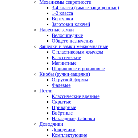
Механизмы секретности
3-4 класса (самые защищенные)
1-2 класса
Вертушки
Заготовки ключей
Навесные замки
Велосипедные
Общего назначения
Защёлки и замки межкомнатные
С пластиковым язычком
Классические
Магнитные
Шариковые и роликовые
Кнобы (ручки-защелки)
Округлой формы
Фалевые
Петли
Классические врезные
Скрытые
Приварные
Ввёртные
Накладные, бабочки
Доводчики
Доводчики
Комплектующие