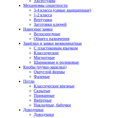
Аксессуары
Механизмы секретности
3-4 класса (самые защищенные)
1-2 класса
Вертушки
Заготовки ключей
Навесные замки
Велосипедные
Общего назначения
Защёлки и замки межкомнатные
С пластиковым язычком
Классические
Магнитные
Шариковые и роликовые
Кнобы (ручки-защелки)
Округлой формы
Фалевые
Петли
Классические врезные
Скрытые
Приварные
Ввёртные
Накладные, бабочки
Доводчики
Доводчики