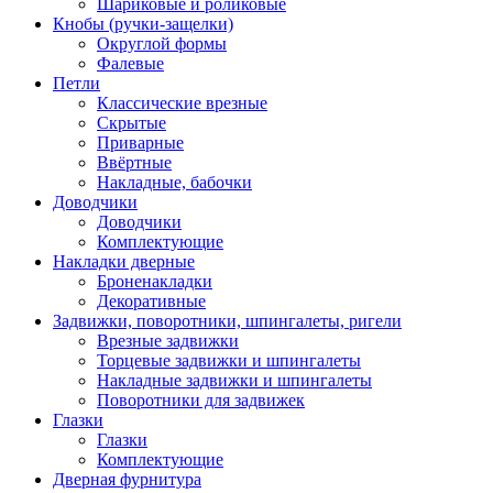
Шариковые и роликовые
Кнобы (ручки-защелки)
Округлой формы
Фалевые
Петли
Классические врезные
Скрытые
Приварные
Ввёртные
Накладные, бабочки
Доводчики
Доводчики
Комплектующие
Накладки дверные
Броненакладки
Декоративные
Задвижки, поворотники, шпингалеты, ригели
Врезные задвижки
Торцевые задвижки и шпингалеты
Накладные задвижки и шпингалеты
Поворотники для задвижек
Глазки
Глазки
Комплектующие
Дверная фурнитура