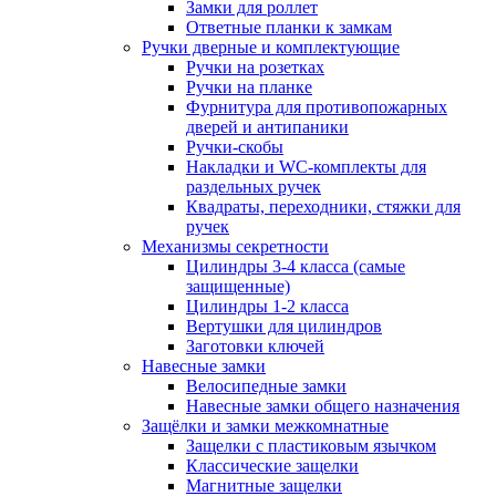
Замки для роллет
Ответные планки к замкам
Ручки дверные и комплектующие
Ручки на розетках
Ручки на планке
Фурнитура для противопожарных
дверей и антипаники
Ручки-скобы
Накладки и WC-комплекты для
раздельных ручек
Квадраты, переходники, стяжки для
ручек
Механизмы секретности
Цилиндры 3-4 класса (самые
защищенные)
Цилиндры 1-2 класса
Вертушки для цилиндров
Заготовки ключей
Навесные замки
Велосипедные замки
Навесные замки общего назначения
Защёлки и замки межкомнатные
Защелки с пластиковым язычком
Классические защелки
Магнитные защелки