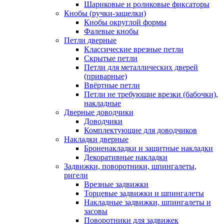
Шариковые и роликовые фиксаторы
Кнобы (ручки-защелки)
Кнобы округлой формы
Фалевые кнобы
Петли дверные
Классические врезные петли
Скрытые петли
Петли для металлических дверей
(приварные)
Ввёртные петли
Петли не требующие врезки (бабочки),
накладные
Дверные доводчики
Доводчики
Комплектующие для доводчиков
Накладки дверные
Броненакладки и защитные накладки
Декоративные накладки
Задвижки, поворотники, шпингалеты,
ригели
Врезные задвижки
Торцевые задвижки и шпингалеты
Накладные задвижки, шпингалеты и
засовы
Поворотники для задвижек