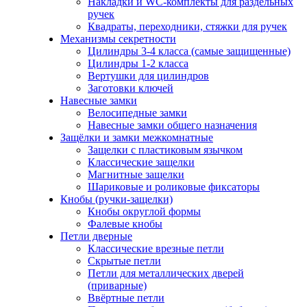
Накладки и WC-комплекты для раздельных
ручек
Квадраты, переходники, стяжки для ручек
Механизмы секретности
Цилиндры 3-4 класса (самые защищенные)
Цилиндры 1-2 класса
Вертушки для цилиндров
Заготовки ключей
Навесные замки
Велосипедные замки
Навесные замки общего назначения
Защёлки и замки межкомнатные
Защелки с пластиковым язычком
Классические защелки
Магнитные защелки
Шариковые и роликовые фиксаторы
Кнобы (ручки-защелки)
Кнобы округлой формы
Фалевые кнобы
Петли дверные
Классические врезные петли
Скрытые петли
Петли для металлических дверей
(приварные)
Ввёртные петли