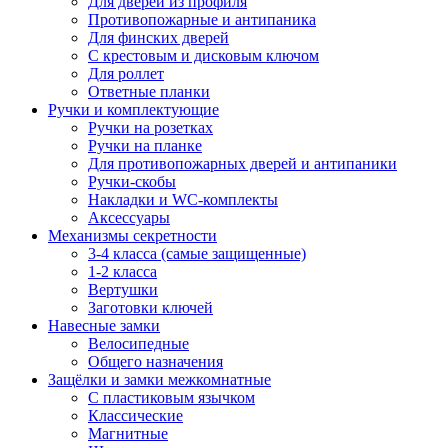
Для дверей из профиля
Противопожарные и антипаника
Для финских дверей
С крестовым и дисковым ключом
Для роллет
Ответные планки
Ручки и комплектующие
Ручки на розетках
Ручки на планке
Для противопожарных дверей и антипаники
Ручки-скобы
Накладки и WC-комплекты
Аксессуары
Механизмы секретности
3-4 класса (самые защищенные)
1-2 класса
Вертушки
Заготовки ключей
Навесные замки
Велосипедные
Общего назначения
Защёлки и замки межкомнатные
С пластиковым язычком
Классические
Магнитные