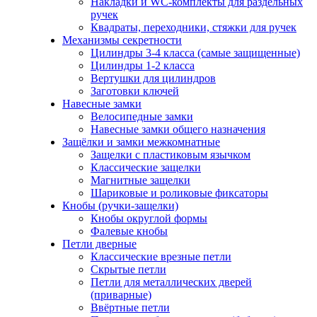
Накладки и WC-комплекты для раздельных
ручек
Квадраты, переходники, стяжки для ручек
Механизмы секретности
Цилиндры 3-4 класса (самые защищенные)
Цилиндры 1-2 класса
Вертушки для цилиндров
Заготовки ключей
Навесные замки
Велосипедные замки
Навесные замки общего назначения
Защёлки и замки межкомнатные
Защелки с пластиковым язычком
Классические защелки
Магнитные защелки
Шариковые и роликовые фиксаторы
Кнобы (ручки-защелки)
Кнобы округлой формы
Фалевые кнобы
Петли дверные
Классические врезные петли
Скрытые петли
Петли для металлических дверей
(приварные)
Ввёртные петли