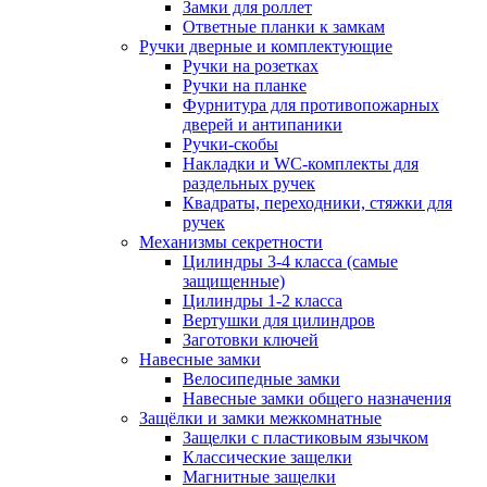
Замки для роллет
Ответные планки к замкам
Ручки дверные и комплектующие
Ручки на розетках
Ручки на планке
Фурнитура для противопожарных
дверей и антипаники
Ручки-скобы
Накладки и WC-комплекты для
раздельных ручек
Квадраты, переходники, стяжки для
ручек
Механизмы секретности
Цилиндры 3-4 класса (самые
защищенные)
Цилиндры 1-2 класса
Вертушки для цилиндров
Заготовки ключей
Навесные замки
Велосипедные замки
Навесные замки общего назначения
Защёлки и замки межкомнатные
Защелки с пластиковым язычком
Классические защелки
Магнитные защелки