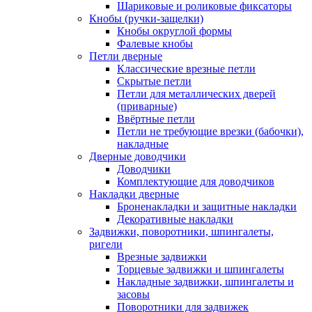
Шариковые и роликовые фиксаторы
Кнобы (ручки-защелки)
Кнобы округлой формы
Фалевые кнобы
Петли дверные
Классические врезные петли
Скрытые петли
Петли для металлических дверей
(приварные)
Ввёртные петли
Петли не требующие врезки (бабочки),
накладные
Дверные доводчики
Доводчики
Комплектующие для доводчиков
Накладки дверные
Броненакладки и защитные накладки
Декоративные накладки
Задвижки, поворотники, шпингалеты,
ригели
Врезные задвижки
Торцевые задвижки и шпингалеты
Накладные задвижки, шпингалеты и
засовы
Поворотники для задвижек