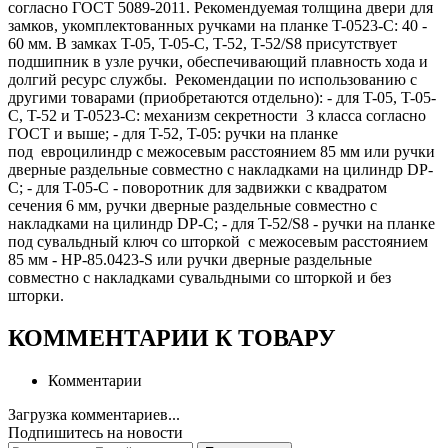
согласно ГОСТ 5089-2011. Рекомендуемая толщина двери для
замков, укомплектованных ручками на планке T-0523-C: 40 -
60 мм. В замках T-05, T-05-C, T-52, T-52/S8 присутствует
подшипник в узле ручки, обеспечивающий плавность хода и
долгий ресурс службы. Рекомендации по использованию с
другими товарами (приобретаются отдельно): - для T-05, T-05-
C, T-52 и T-0523-C: механизм секретности 3 класса согласно
ГОСТ и выше; - для T-52, T-05: ручки на планке
под евроцилиндр с межосевым расстоянием 85 мм или ручки
дверные раздельные совместно с накладками на цилиндр DP-
C; - для T-05-C - поворотник для задвижки с квадратом
сечения 6 мм, ручки дверные раздельные совместно с
накладками на цилиндр DP-C; - для T-52/S8 - ручки на планке
под сувальдный ключ co шторкой с межосевым расстоянием
85 мм - HP-85.0423-S или ручки дверные раздельные
совместно с накладками сувальдными со шторкой и без
шторки.
КОММЕНТАРИИ К ТОВАРУ
Комментарии
Загрузка комментариев...
Подпишитесь на новости