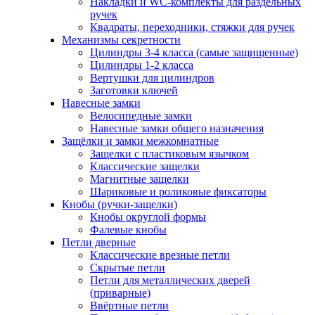
Накладки и WC-комплекты для раздельных
ручек
Квадраты, переходники, стяжки для ручек
Механизмы секретности
Цилиндры 3-4 класса (самые защищенные)
Цилиндры 1-2 класса
Вертушки для цилиндров
Заготовки ключей
Навесные замки
Велосипедные замки
Навесные замки общего назначения
Защёлки и замки межкомнатные
Защелки с пластиковым язычком
Классические защелки
Магнитные защелки
Шариковые и роликовые фиксаторы
Кнобы (ручки-защелки)
Кнобы округлой формы
Фалевые кнобы
Петли дверные
Классические врезные петли
Скрытые петли
Петли для металлических дверей
(приварные)
Ввёртные петли