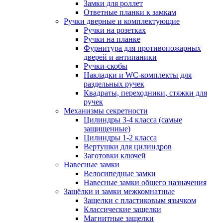
Замки для роллет
Ответные планки к замкам
Ручки дверные и комплектующие
Ручки на розетках
Ручки на планке
Фурнитура для противопожарных
дверей и антипаники
Ручки-скобы
Накладки и WC-комплекты для
раздельных ручек
Квадраты, переходники, стяжки для
ручек
Механизмы секретности
Цилиндры 3-4 класса (самые
защищенные)
Цилиндры 1-2 класса
Вертушки для цилиндров
Заготовки ключей
Навесные замки
Велосипедные замки
Навесные замки общего назначения
Защёлки и замки межкомнатные
Защелки с пластиковым язычком
Классические защелки
Магнитные защелки