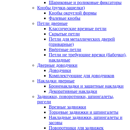
Шариковые и роликовые фиксаторы
Кнобы (ручки-защелки)
Кнобы округлой формы
Фалевые кнобы
Петли дверные
Классические врезные петли
Скрытые петли
Петли для металлических дверей
(приварные)
Ввёртные петли
Петли не требующие врезки (бабочки),
накладные
Дверные доводчики
Доводчики
Комплектующие для доводчиков
Накладки дверные
Броненакладки и защитные накладки
Декоративные накладки
Задвижки, поворотники, шпингалеты,
ригели
Врезные задвижки
Торцевые задвижки и шпингалеты
Накладные задвижки, шпингалеты и
засовы
Поворотники для задвижек