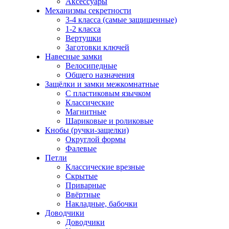
Аксессуары
Механизмы секретности
3-4 класса (самые защищенные)
1-2 класса
Вертушки
Заготовки ключей
Навесные замки
Велосипедные
Общего назначения
Защёлки и замки межкомнатные
С пластиковым язычком
Классические
Магнитные
Шариковые и роликовые
Кнобы (ручки-защелки)
Округлой формы
Фалевые
Петли
Классические врезные
Скрытые
Приварные
Ввёртные
Накладные, бабочки
Доводчики
Доводчики