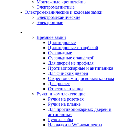
Монтажные кронштейны
Электромагнитные
Электромеханические и кодовые замки
Электромеханические
Электронные
Каталог
Врезные замки
Цилиндровые
Цилиндровые с защёлкой
Сувальдные
Сувальдные с защёлкой
Для дверей из профиля
Противопожарные и антипаника
Для финских дверей
С крестовым и дисковым ключом
Для роллет
Ответные планки
Ручки и комплектующие
Ручки на розетках
Ручки на планке
Для противопожарных дверей и
антипаники
Ручки-скобы
Накладки и WC-комплекты