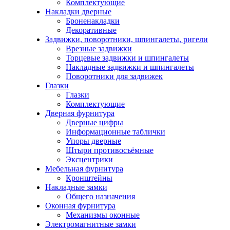
Комплектующие
Накладки дверные
Броненакладки
Декоративные
Задвижки, поворотники, шпингалеты, ригели
Врезные задвижки
Торцевые задвижки и шпингалеты
Накладные задвижки и шпингалеты
Поворотники для задвижек
Глазки
Глазки
Комплектующие
Дверная фурнитура
Дверные цифры
Информационные таблички
Упоры дверные
Штыри противосъёмные
Эксцентрики
Мебельная фурнитура
Кронштейны
Накладные замки
Общего назначения
Оконная фурнитура
Механизмы оконные
Электромагнитные замки