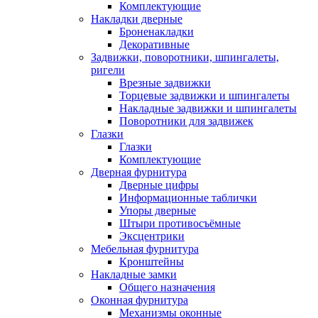
Комплектующие
Накладки дверные
Броненакладки
Декоративные
Задвижки, поворотники, шпингалеты,
ригели
Врезные задвижки
Торцевые задвижки и шпингалеты
Накладные задвижки и шпингалеты
Поворотники для задвижек
Глазки
Глазки
Комплектующие
Дверная фурнитура
Дверные цифры
Информационные таблички
Упоры дверные
Штыри противосъёмные
Эксцентрики
Мебельная фурнитура
Кронштейны
Накладные замки
Общего назначения
Оконная фурнитура
Механизмы оконные