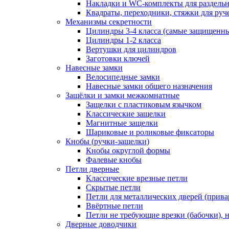
Накладки и WC-комплекты для раздель
Квадраты, переходники, стяжки для руч
Механизмы секретности
Цилиндры 3-4 класса (самые защищенн
Цилиндры 1-2 класса
Вертушки для цилиндров
Заготовки ключей
Навесные замки
Велосипедные замки
Навесные замки общего назначения
Защёлки и замки межкомнатные
Защелки с пластиковым язычком
Классические защелки
Магнитные защелки
Шариковые и роликовые фиксаторы
Кнобы (ручки-защелки)
Кнобы округлой формы
Фалевые кнобы
Петли дверные
Классические врезные петли
Скрытые петли
Петли для металлических дверей (прив
Ввёртные петли
Петли не требующие врезки (бабочки), 
Дверные доводчики