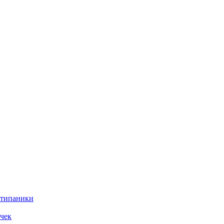
нтипаники
чек