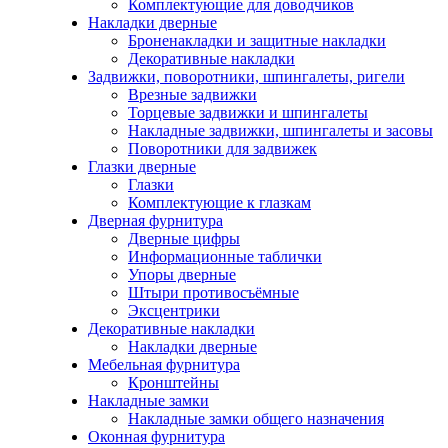
Комплектующие для доводчиков
Накладки дверные
Броненакладки и защитные накладки
Декоративные накладки
Задвижки, поворотники, шпингалеты, ригели
Врезные задвижки
Торцевые задвижки и шпингалеты
Накладные задвижки, шпингалеты и засовы
Поворотники для задвижек
Глазки дверные
Глазки
Комплектующие к глазкам
Дверная фурнитура
Дверные цифры
Информационные таблички
Упоры дверные
Штыри противосъёмные
Эксцентрики
Декоративные накладки
Накладки дверные
Мебельная фурнитура
Кронштейны
Накладные замки
Накладные замки общего назначения
Оконная фурнитура