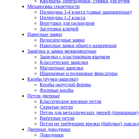
Квадраты, переходники, стяжки для ручек
Механизмы секретности
Цилиндры 3-4 класса (самые защищенные)
Цилиндры 1-2 класса
Вертушки для цилиндров
Заготовки ключей
Навесные замки
Велосипедные замки
Навесные замки общего назначения
Защёлки и замки межкомнатные
Защелки с пластиковым язычком
Классические защелки
Магнитные защелки
Шариковые и роликовые фиксаторы
Кнобы (ручки-защелки)
Кнобы округлой формы
Фалевые кнобы
Петли дверные
Классические врезные петли
Скрытые петли
Петли для металлических дверей (приварные)
Ввёртные петли
Петли не требующие врезки (бабочки), накла
Дверные доводчики
Доводчики