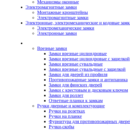
Механизмы оконные
Электромагнитные замки
Монтажные кронштейны
Электромагнитные замки
Электронные, электромеханические и кодовые зам
Электромеханические замки
Электронные замки
Каталог
Врезные замки
Замки врезные цилиндровые
Замки врезные цилиндровые с защелкой
Замки врезные сувальдные
Замки врезные сувальдные с защелкой
Замки для дверей из профиля
Противопожарные замки и антипаника
Замки для финских дверей
Замки с крестовым и дисковым ключом
Замки для роллет
Ответные планки к замкам
Ручки дверные и комплектующие
Ручки на розетках
Ручки на планке
Фурнитура для противопожарных двере
Ручки-скобы