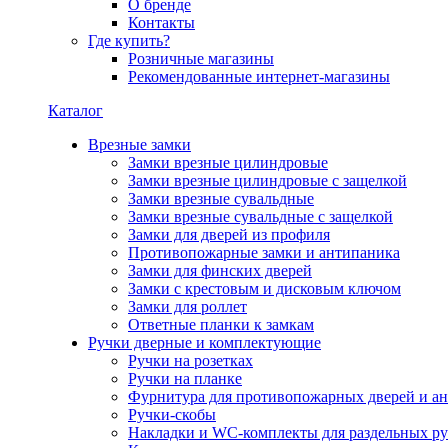
О бренде
Контакты
Где купить?
Розничные магазины
Рекомендованные интернет-магазины
Каталог
Врезные замки
Замки врезные цилиндровые
Замки врезные цилиндровые с защелкой
Замки врезные сувальдные
Замки врезные сувальдные с защелкой
Замки для дверей из профиля
Противопожарные замки и антипаника
Замки для финских дверей
Замки с крестовым и дисковым ключом
Замки для роллет
Ответные планки к замкам
Ручки дверные и комплектующие
Ручки на розетках
Ручки на планке
Фурнитура для противопожарных дверей и а
Ручки-скобы
Накладки и WC-комплекты для раздельных ру