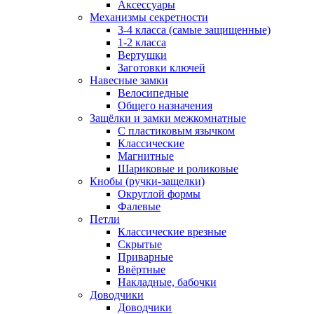
Аксессуары
Механизмы секретности
3-4 класса (самые защищенные)
1-2 класса
Вертушки
Заготовки ключей
Навесные замки
Велосипедные
Общего назначения
Защёлки и замки межкомнатные
С пластиковым язычком
Классические
Магнитные
Шариковые и роликовые
Кнобы (ручки-защелки)
Округлой формы
Фалевые
Петли
Классические врезные
Скрытые
Приварные
Ввёртные
Накладные, бабочки
Доводчики
Доводчики