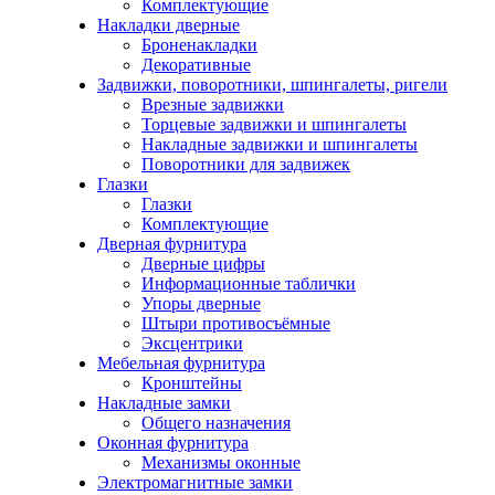
Комплектующие
Накладки дверные
Броненакладки
Декоративные
Задвижки, поворотники, шпингалеты, ригели
Врезные задвижки
Торцевые задвижки и шпингалеты
Накладные задвижки и шпингалеты
Поворотники для задвижек
Глазки
Глазки
Комплектующие
Дверная фурнитура
Дверные цифры
Информационные таблички
Упоры дверные
Штыри противосъёмные
Эксцентрики
Мебельная фурнитура
Кронштейны
Накладные замки
Общего назначения
Оконная фурнитура
Механизмы оконные
Электромагнитные замки