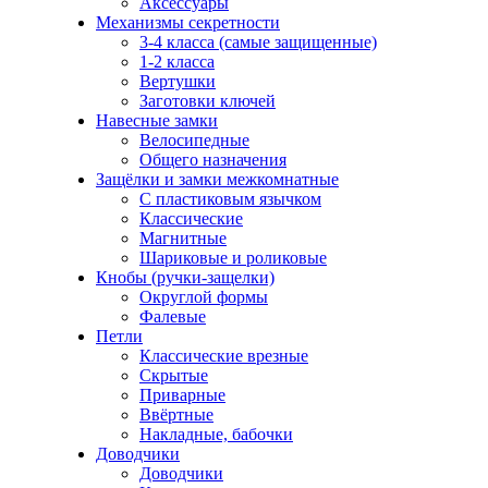
Аксессуары
Механизмы секретности
3-4 класса (самые защищенные)
1-2 класса
Вертушки
Заготовки ключей
Навесные замки
Велосипедные
Общего назначения
Защёлки и замки межкомнатные
С пластиковым язычком
Классические
Магнитные
Шариковые и роликовые
Кнобы (ручки-защелки)
Округлой формы
Фалевые
Петли
Классические врезные
Скрытые
Приварные
Ввёртные
Накладные, бабочки
Доводчики
Доводчики