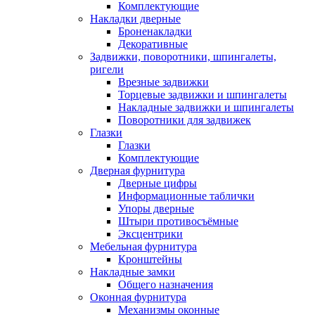
Комплектующие
Накладки дверные
Броненакладки
Декоративные
Задвижки, поворотники, шпингалеты,
ригели
Врезные задвижки
Торцевые задвижки и шпингалеты
Накладные задвижки и шпингалеты
Поворотники для задвижек
Глазки
Глазки
Комплектующие
Дверная фурнитура
Дверные цифры
Информационные таблички
Упоры дверные
Штыри противосъёмные
Эксцентрики
Мебельная фурнитура
Кронштейны
Накладные замки
Общего назначения
Оконная фурнитура
Механизмы оконные