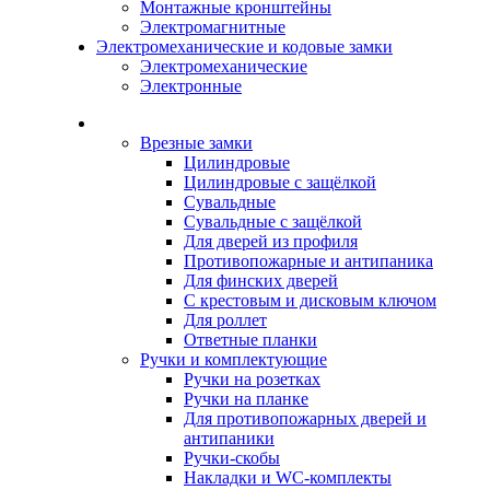
Монтажные кронштейны
Электромагнитные
Электромеханические и кодовые замки
Электромеханические
Электронные
Каталог
Врезные замки
Цилиндровые
Цилиндровые с защёлкой
Сувальдные
Сувальдные с защёлкой
Для дверей из профиля
Противопожарные и антипаника
Для финских дверей
С крестовым и дисковым ключом
Для роллет
Ответные планки
Ручки и комплектующие
Ручки на розетках
Ручки на планке
Для противопожарных дверей и
антипаники
Ручки-скобы
Накладки и WC-комплекты