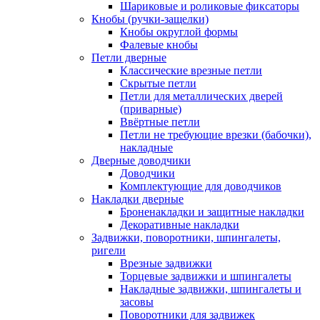
Шариковые и роликовые фиксаторы
Кнобы (ручки-защелки)
Кнобы округлой формы
Фалевые кнобы
Петли дверные
Классические врезные петли
Скрытые петли
Петли для металлических дверей
(приварные)
Ввёртные петли
Петли не требующие врезки (бабочки),
накладные
Дверные доводчики
Доводчики
Комплектующие для доводчиков
Накладки дверные
Броненакладки и защитные накладки
Декоративные накладки
Задвижки, поворотники, шпингалеты,
ригели
Врезные задвижки
Торцевые задвижки и шпингалеты
Накладные задвижки, шпингалеты и
засовы
Поворотники для задвижек