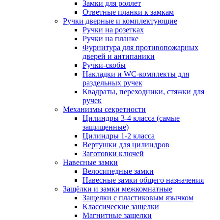
Замки для роллет
Ответные планки к замкам
Ручки дверные и комплектующие
Ручки на розетках
Ручки на планке
Фурнитура для противопожарных
дверей и антипаники
Ручки-скобы
Накладки и WC-комплекты для
раздельных ручек
Квадраты, переходники, стяжки для
ручек
Механизмы секретности
Цилиндры 3-4 класса (самые
защищенные)
Цилиндры 1-2 класса
Вертушки для цилиндров
Заготовки ключей
Навесные замки
Велосипедные замки
Навесные замки общего назначения
Защёлки и замки межкомнатные
Защелки с пластиковым язычком
Классические защелки
Магнитные защелки