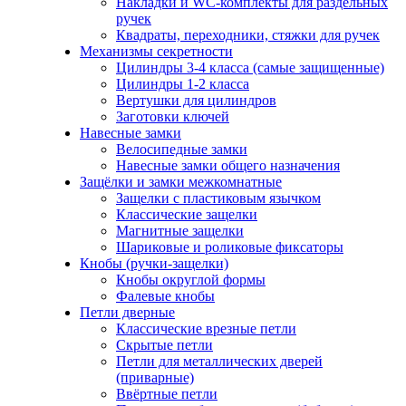
Накладки и WC-комплекты для раздельных
ручек
Квадраты, переходники, стяжки для ручек
Механизмы секретности
Цилиндры 3-4 класса (самые защищенные)
Цилиндры 1-2 класса
Вертушки для цилиндров
Заготовки ключей
Навесные замки
Велосипедные замки
Навесные замки общего назначения
Защёлки и замки межкомнатные
Защелки с пластиковым язычком
Классические защелки
Магнитные защелки
Шариковые и роликовые фиксаторы
Кнобы (ручки-защелки)
Кнобы округлой формы
Фалевые кнобы
Петли дверные
Классические врезные петли
Скрытые петли
Петли для металлических дверей
(приварные)
Ввёртные петли