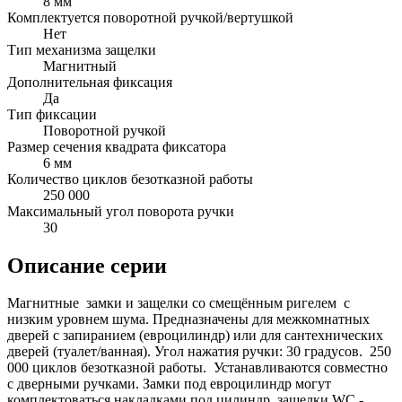
8 мм
Комплектуется поворотной ручкой/вертушкой
Нет
Тип механизма защелки
Магнитный
Дополнительная фиксация
Да
Тип фиксации
Поворотной ручкой
Размер сечения квадрата фиксатора
6 мм
Количество циклов безотказной работы
250 000
Максимальный угол поворота ручки
30
Описание серии
Магнитные замки и защелки со смещённым ригелем с
низким уровнем шума. Предназначены для межкомнатных
дверей с запиранием (евроцилиндр) или для сантехнических
дверей (туалет/ванная). Угол нажатия ручки: 30 градусов. 250
000 циклов безотказной работы. Устанавливаются совместно
с дверными ручками. Замки под евроцилиндр могут
комплектоваться накладками под цилиндр, защелки WC -