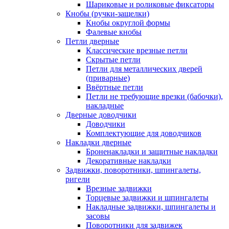
Шариковые и роликовые фиксаторы
Кнобы (ручки-защелки)
Кнобы округлой формы
Фалевые кнобы
Петли дверные
Классические врезные петли
Скрытые петли
Петли для металлических дверей
(приварные)
Ввёртные петли
Петли не требующие врезки (бабочки),
накладные
Дверные доводчики
Доводчики
Комплектующие для доводчиков
Накладки дверные
Броненакладки и защитные накладки
Декоративные накладки
Задвижки, поворотники, шпингалеты,
ригели
Врезные задвижки
Торцевые задвижки и шпингалеты
Накладные задвижки, шпингалеты и
засовы
Поворотники для задвижек