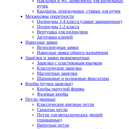
Накладки и WC-комплекты для раздельных
ручек
Квадраты, переходники, стяжки для ручек
Механизмы секретности
Цилиндры 3-4 класса (самые защищенные)
Цилиндры 1-2 класса
Вертушки для цилиндров
Заготовки ключей
Навесные замки
Велосипедные замки
Навесные замки общего назначения
Защёлки и замки межкомнатные
Защелки с пластиковым язычком
Классические защелки
Магнитные защелки
Шариковые и роликовые фиксаторы
Кнобы (ручки-защелки)
Кнобы округлой формы
Фалевые кнобы
Петли дверные
Классические врезные петли
Скрытые петли
Петли для металлических дверей
(приварные)
Ввёртные петли