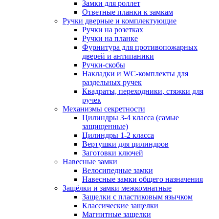
Замки для роллет
Ответные планки к замкам
Ручки дверные и комплектующие
Ручки на розетках
Ручки на планке
Фурнитура для противопожарных
дверей и антипаники
Ручки-скобы
Накладки и WC-комплекты для
раздельных ручек
Квадраты, переходники, стяжки для
ручек
Механизмы секретности
Цилиндры 3-4 класса (самые
защищенные)
Цилиндры 1-2 класса
Вертушки для цилиндров
Заготовки ключей
Навесные замки
Велосипедные замки
Навесные замки общего назначения
Защёлки и замки межкомнатные
Защелки с пластиковым язычком
Классические защелки
Магнитные защелки