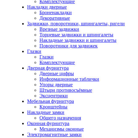
Комплектующие
Накладки дверные
Броненакладки
Декоративные
Задвижки, поворотники, шпингалеты, ригели
Врезные задвижки
Торцевые задвижки и шпингалеты
Накладные задвижки и шпингалеты
Поворотники для задвижек
Глазки
Глазки
Комплектующие
Дверная фурнитура
Дверные цифры
Информационные таблички
Упоры дверные
Штыри противосъёмные
Эксцентрики
Мебельная фурнитура
Кронштейны
Накладные замки
Общего назначения
Оконная фурнитура
Механизмы оконные
Электромагнитные замки