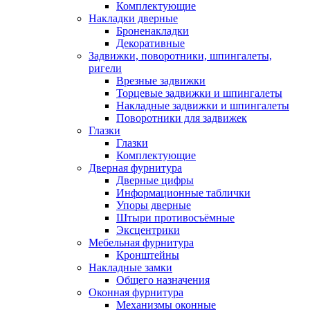
Комплектующие
Накладки дверные
Броненакладки
Декоративные
Задвижки, поворотники, шпингалеты,
ригели
Врезные задвижки
Торцевые задвижки и шпингалеты
Накладные задвижки и шпингалеты
Поворотники для задвижек
Глазки
Глазки
Комплектующие
Дверная фурнитура
Дверные цифры
Информационные таблички
Упоры дверные
Штыри противосъёмные
Эксцентрики
Мебельная фурнитура
Кронштейны
Накладные замки
Общего назначения
Оконная фурнитура
Механизмы оконные