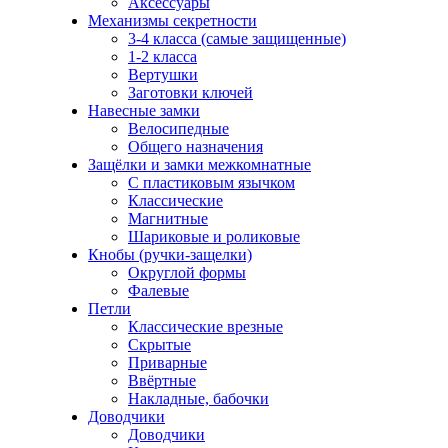
Аксессуары
Механизмы секретности
3-4 класса (самые защищенные)
1-2 класса
Вертушки
Заготовки ключей
Навесные замки
Велосипедные
Общего назначения
Защёлки и замки межкомнатные
С пластиковым язычком
Классические
Магнитные
Шариковые и роликовые
Кнобы (ручки-защелки)
Округлой формы
Фалевые
Петли
Классические врезные
Скрытые
Приварные
Ввёртные
Накладные, бабочки
Доводчики
Доводчики