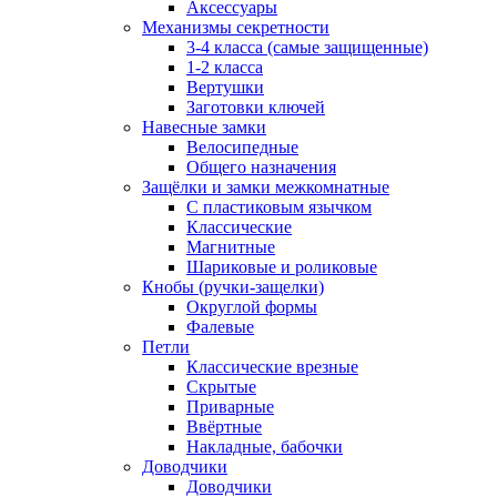
Аксессуары
Механизмы секретности
3-4 класса (самые защищенные)
1-2 класса
Вертушки
Заготовки ключей
Навесные замки
Велосипедные
Общего назначения
Защёлки и замки межкомнатные
С пластиковым язычком
Классические
Магнитные
Шариковые и роликовые
Кнобы (ручки-защелки)
Округлой формы
Фалевые
Петли
Классические врезные
Скрытые
Приварные
Ввёртные
Накладные, бабочки
Доводчики
Доводчики