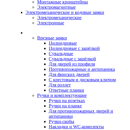
Монтажные кронштейны
Электромагнитные
Электромеханические и кодовые замки
Электромеханические
Электронные
Каталог
Врезные замки
Цилиндровые
Цилиндровые с защёлкой
Сувальдные
Сувальдные с защёлкой
Для дверей из профиля
Противопожарные и антипаника
Для финских дверей
С крестовым и дисковым ключом
Для роллет
Ответные планки
Ручки и комплектующие
Ручки на розетках
Ручки на планке
Для противопожарных дверей и
антипаники
Ручки-скобы
Накладки и WC-комплекты