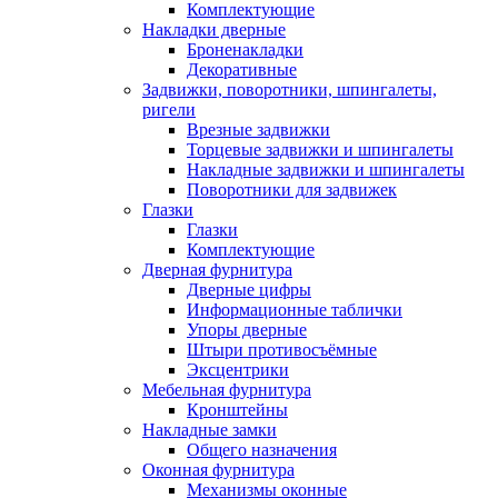
Комплектующие
Накладки дверные
Броненакладки
Декоративные
Задвижки, поворотники, шпингалеты,
ригели
Врезные задвижки
Торцевые задвижки и шпингалеты
Накладные задвижки и шпингалеты
Поворотники для задвижек
Глазки
Глазки
Комплектующие
Дверная фурнитура
Дверные цифры
Информационные таблички
Упоры дверные
Штыри противосъёмные
Эксцентрики
Мебельная фурнитура
Кронштейны
Накладные замки
Общего назначения
Оконная фурнитура
Механизмы оконные