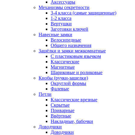
Аксессуары
Механизмы секретности
3-4 класса (самые защищенные)
1-2 класса
Вертушки
Заготовки ключей
Навесные замки
Велосипедные
Общего назначения
Защёлки и замки межкомнатные
С пластиковым язычком
Классические
Магнитные
Шариковые и роликовые
Кнобы (ручки-защелки)
Округлой формы
Фалевые
Петли
Классические врезные
Скрытые
Приварные
Ввёртные
Накладные, бабочки
Доводчики
Доводчики