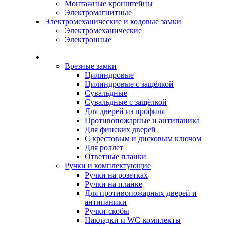
Монтажные кронштейны
Электромагнитные
Электромеханические и кодовые замки
Электромеханические
Электронные
Каталог
Врезные замки
Цилиндровые
Цилиндровые с защёлкой
Сувальдные
Сувальдные с защёлкой
Для дверей из профиля
Противопожарные и антипаника
Для финских дверей
С крестовым и дисковым ключом
Для роллет
Ответные планки
Ручки и комплектующие
Ручки на розетках
Ручки на планке
Для противопожарных дверей и
антипаники
Ручки-скобы
Накладки и WC-комплекты