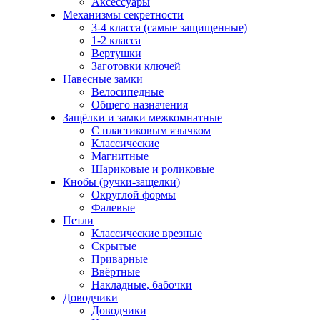
Аксессуары
Механизмы секретности
3-4 класса (самые защищенные)
1-2 класса
Вертушки
Заготовки ключей
Навесные замки
Велосипедные
Общего назначения
Защёлки и замки межкомнатные
С пластиковым язычком
Классические
Магнитные
Шариковые и роликовые
Кнобы (ручки-защелки)
Округлой формы
Фалевые
Петли
Классические врезные
Скрытые
Приварные
Ввёртные
Накладные, бабочки
Доводчики
Доводчики