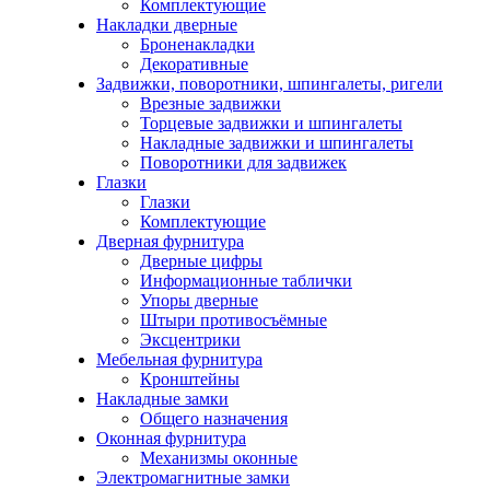
Комплектующие
Накладки дверные
Броненакладки
Декоративные
Задвижки, поворотники, шпингалеты, ригели
Врезные задвижки
Торцевые задвижки и шпингалеты
Накладные задвижки и шпингалеты
Поворотники для задвижек
Глазки
Глазки
Комплектующие
Дверная фурнитура
Дверные цифры
Информационные таблички
Упоры дверные
Штыри противосъёмные
Эксцентрики
Мебельная фурнитура
Кронштейны
Накладные замки
Общего назначения
Оконная фурнитура
Механизмы оконные
Электромагнитные замки