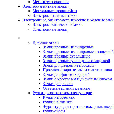
Механизмы оконные
Электромагнитные замки
Монтажные кронштейны
Электромагнитные замки
Электронные, электромеханические и кодовые зам
Электромеханические замки
Электронные замки
Каталог
Врезные замки
Замки врезные цилиндровые
Замки врезные цилиндровые с защелкой
Замки врезные сувальдные
Замки врезные сувальдные с защелкой
Замки для дверей из профиля
Противопожарные замки и антипаника
Замки для финских дверей
Замки с крестовым и дисковым ключом
Замки для роллет
Ответные планки к замкам
Ручки дверные и комплектующие
Ручки на розетках
Ручки на планке
Фурнитура для противопожарных двере
Ручки-скобы