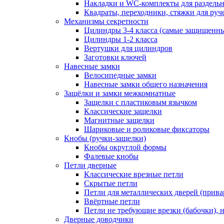
Накладки и WC-комплекты для раздель
Квадраты, переходники, стяжки для руч
Механизмы секретности
Цилиндры 3-4 класса (самые защищенн
Цилиндры 1-2 класса
Вертушки для цилиндров
Заготовки ключей
Навесные замки
Велосипедные замки
Навесные замки общего назначения
Защёлки и замки межкомнатные
Защелки с пластиковым язычком
Классические защелки
Магнитные защелки
Шариковые и роликовые фиксаторы
Кнобы (ручки-защелки)
Кнобы округлой формы
Фалевые кнобы
Петли дверные
Классические врезные петли
Скрытые петли
Петли для металлических дверей (прив
Ввёртные петли
Петли не требующие врезки (бабочки), 
Дверные доводчики