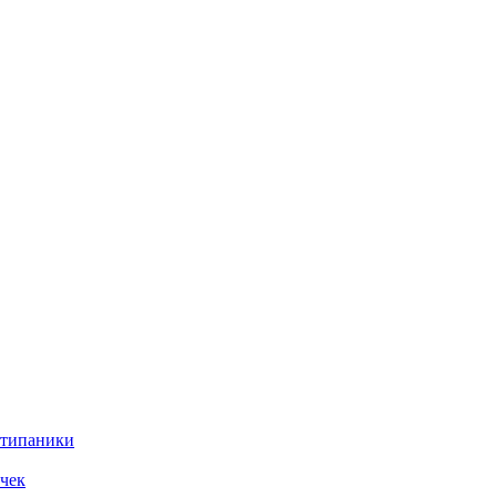
нтипаники
чек