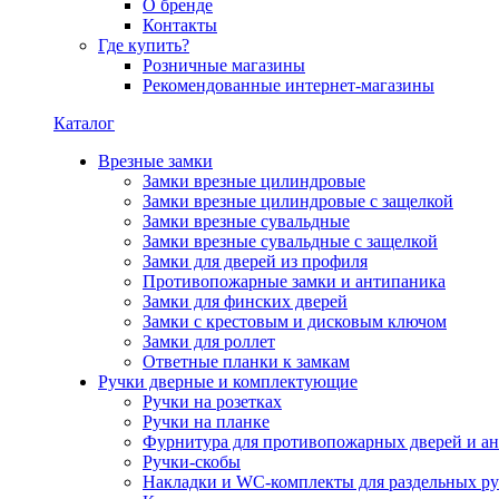
О бренде
Контакты
Где купить?
Розничные магазины
Рекомендованные интернет-магазины
Каталог
Врезные замки
Замки врезные цилиндровые
Замки врезные цилиндровые с защелкой
Замки врезные сувальдные
Замки врезные сувальдные с защелкой
Замки для дверей из профиля
Противопожарные замки и антипаника
Замки для финских дверей
Замки с крестовым и дисковым ключом
Замки для роллет
Ответные планки к замкам
Ручки дверные и комплектующие
Ручки на розетках
Ручки на планке
Фурнитура для противопожарных дверей и а
Ручки-скобы
Накладки и WC-комплекты для раздельных ру