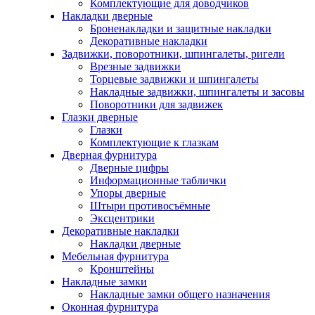
Комплектующие для доводчиков
Накладки дверные
Броненакладки и защитные накладки
Декоративные накладки
Задвижки, поворотники, шпингалеты, ригели
Врезные задвижки
Торцевые задвижки и шпингалеты
Накладные задвижки, шпингалеты и засовы
Поворотники для задвижек
Глазки дверные
Глазки
Комплектующие к глазкам
Дверная фурнитура
Дверные цифры
Информационные таблички
Упоры дверные
Штыри противосъёмные
Эксцентрики
Декоративные накладки
Накладки дверные
Мебельная фурнитура
Кронштейны
Накладные замки
Накладные замки общего назначения
Оконная фурнитура