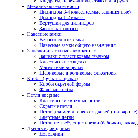
Квадраты, переходники, стяжки для ручек
Механизмы секретности
Цилиндры 3-4 класса (самые защищенные)
Цилиндры 1-2 класса
Вертушки для цилиндров
Заготовки ключей
Навесные замки
Велосипедные замки
Навесные замки общего назначения
Защёлки и замки межкомнатные
Защелки с пластиковым язычком
Классические защелки
Магнитные защелки
Шариковые и роликовые фиксаторы
Кнобы (ручки-защелки)
Кнобы округлой формы
Фалевые кнобы
Петли дверные
Классические врезные петли
Скрытые петли
Петли для металлических дверей (приварные)
Ввёртные петли
Петли не требующие врезки (бабочки), накла
Дверные доводчики
Доводчики