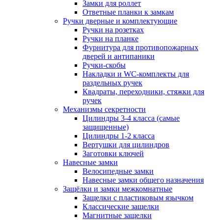
Замки для роллет
Ответные планки к замкам
Ручки дверные и комплектующие
Ручки на розетках
Ручки на планке
Фурнитура для противопожарных
дверей и антипаники
Ручки-скобы
Накладки и WC-комплекты для
раздельных ручек
Квадраты, переходники, стяжки для
ручек
Механизмы секретности
Цилиндры 3-4 класса (самые
защищенные)
Цилиндры 1-2 класса
Вертушки для цилиндров
Заготовки ключей
Навесные замки
Велосипедные замки
Навесные замки общего назначения
Защёлки и замки межкомнатные
Защелки с пластиковым язычком
Классические защелки
Магнитные защелки