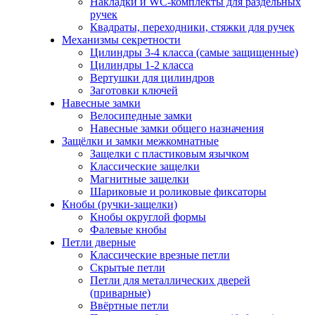
Накладки и WC-комплекты для раздельных
ручек
Квадраты, переходники, стяжки для ручек
Механизмы секретности
Цилиндры 3-4 класса (самые защищенные)
Цилиндры 1-2 класса
Вертушки для цилиндров
Заготовки ключей
Навесные замки
Велосипедные замки
Навесные замки общего назначения
Защёлки и замки межкомнатные
Защелки с пластиковым язычком
Классические защелки
Магнитные защелки
Шариковые и роликовые фиксаторы
Кнобы (ручки-защелки)
Кнобы округлой формы
Фалевые кнобы
Петли дверные
Классические врезные петли
Скрытые петли
Петли для металлических дверей
(приварные)
Ввёртные петли