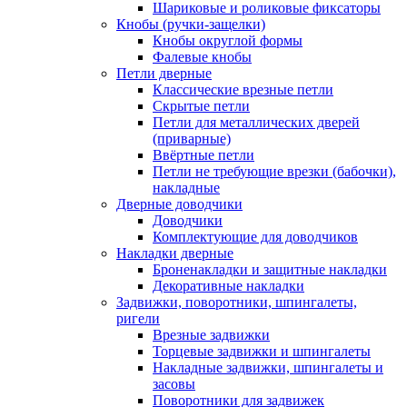
Шариковые и роликовые фиксаторы
Кнобы (ручки-защелки)
Кнобы округлой формы
Фалевые кнобы
Петли дверные
Классические врезные петли
Скрытые петли
Петли для металлических дверей
(приварные)
Ввёртные петли
Петли не требующие врезки (бабочки),
накладные
Дверные доводчики
Доводчики
Комплектующие для доводчиков
Накладки дверные
Броненакладки и защитные накладки
Декоративные накладки
Задвижки, поворотники, шпингалеты,
ригели
Врезные задвижки
Торцевые задвижки и шпингалеты
Накладные задвижки, шпингалеты и
засовы
Поворотники для задвижек