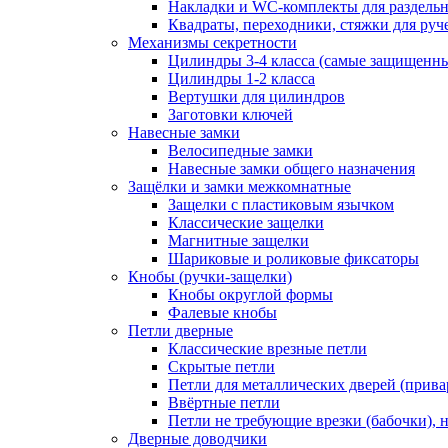
Накладки и WC-комплекты для раздель
Квадраты, переходники, стяжки для руч
Механизмы секретности
Цилиндры 3-4 класса (самые защищенн
Цилиндры 1-2 класса
Вертушки для цилиндров
Заготовки ключей
Навесные замки
Велосипедные замки
Навесные замки общего назначения
Защёлки и замки межкомнатные
Защелки с пластиковым язычком
Классические защелки
Магнитные защелки
Шариковые и роликовые фиксаторы
Кнобы (ручки-защелки)
Кнобы округлой формы
Фалевые кнобы
Петли дверные
Классические врезные петли
Скрытые петли
Петли для металлических дверей (прив
Ввёртные петли
Петли не требующие врезки (бабочки), 
Дверные доводчики