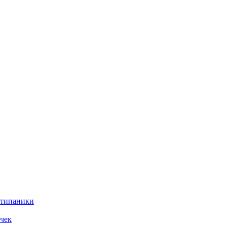
нтипаники
чек