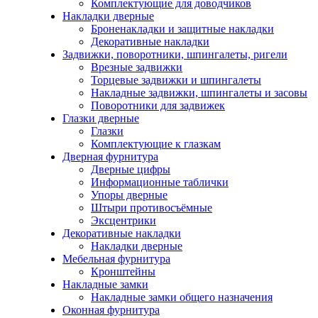
Комплектующие для доводчиков
Накладки дверные
Броненакладки и защитные накладки
Декоративные накладки
Задвижки, поворотники, шпингалеты, ригели
Врезные задвижки
Торцевые задвижки и шпингалеты
Накладные задвижки, шпингалеты и засовы
Поворотники для задвижек
Глазки дверные
Глазки
Комплектующие к глазкам
Дверная фурнитура
Дверные цифры
Информационные таблички
Упоры дверные
Штыри противосъёмные
Эксцентрики
Декоративные накладки
Накладки дверные
Мебельная фурнитура
Кронштейны
Накладные замки
Накладные замки общего назначения
Оконная фурнитура