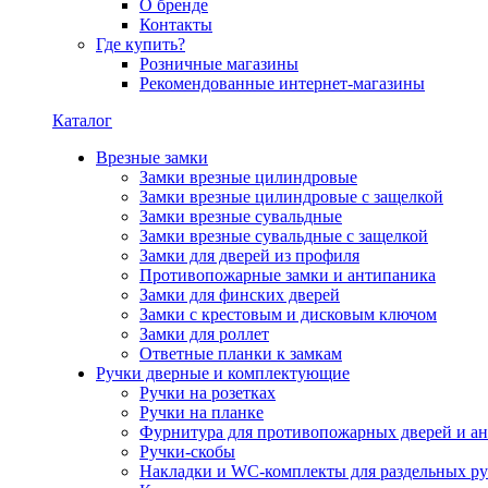
О бренде
Контакты
Где купить?
Розничные магазины
Рекомендованные интернет-магазины
Каталог
Врезные замки
Замки врезные цилиндровые
Замки врезные цилиндровые с защелкой
Замки врезные сувальдные
Замки врезные сувальдные с защелкой
Замки для дверей из профиля
Противопожарные замки и антипаника
Замки для финских дверей
Замки с крестовым и дисковым ключом
Замки для роллет
Ответные планки к замкам
Ручки дверные и комплектующие
Ручки на розетках
Ручки на планке
Фурнитура для противопожарных дверей и а
Ручки-скобы
Накладки и WC-комплекты для раздельных ру