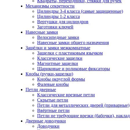
Квадраты, переходники, стяжки для ручек
Механизмы секретности
Цилиндры 3-4 класса (самые защищенные)
Цилиндры 1-2 класса
Вертушки для цилиндров
Заготовки ключей
Навесные замки
Велосипедные замки
Навесные замки общего назначения
Защёлки и замки межкомнатные
Защелки с пластиковым язычком
Классические защелки
Магнитные защелки
Шариковые и роликовые фиксаторы
Кнобы (ручки-защелки)
Кнобы округлой формы
Фалевые кнобы
Петли дверные
Классические врезные петли
Скрытые петли
Петли для металлических дверей (приварные)
Ввёртные петли
Петли не требующие врезки (бабочки), накла
Дверные доводчики
Доводчики