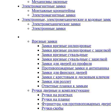
Механизмы оконные
Электромагнитные замки
Монтажные кронштейны
Электромагнитные замки
Электронные, электромеханические и кодовые зам
Электромеханические замки
Электронные замки
Каталог
Врезные замки
Замки врезные цилиндровые
Замки врезные цилиндровые с защелкой
Замки врезные сувальдные
Замки врезные сувальдные с защелкой
Замки для дверей из профиля
Противопожарные замки и антипаника
Замки для финских дверей
Замки с крестовым и дисковым ключом
Замки для роллет
Ответные планки к замкам
Ручки дверные и комплектующие
Ручки на розетках
Ручки на планке
Фурнитура для противопожарных двере
Ручки-скобы