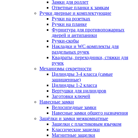
Замки для роллет
Ответные планки к замкам
Ручки дверные и комплектующие
Ручки на розетках
Ручки на планке
Фурнитура для противопожарных
дверей и антипаники
Ручки-скобы
Накладки и WC-комплекты для
раздельных ручек
Квадраты, переходники, стяжки для
ручек
Механизмы секретности
Цилиндры 3-4 класса (самые
защищенные)
Цилиндры 1-2 класса
Вертушки для цилиндров
Заготовки ключей
Навесные замки
Велосипедные замки
Навесные замки общего назначения
Защёлки и замки межкомнатные
Защелки с пластиковым язычком
Классические защелки
Магнитные защелки