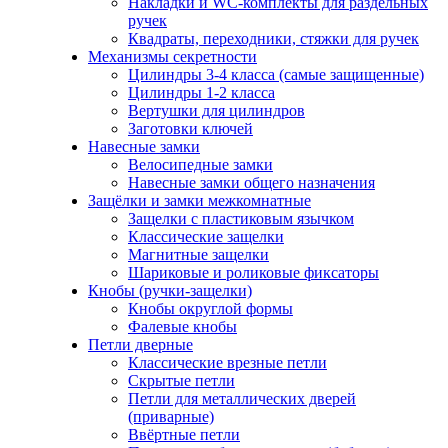
Накладки и WC-комплекты для раздельных
ручек
Квадраты, переходники, стяжки для ручек
Механизмы секретности
Цилиндры 3-4 класса (самые защищенные)
Цилиндры 1-2 класса
Вертушки для цилиндров
Заготовки ключей
Навесные замки
Велосипедные замки
Навесные замки общего назначения
Защёлки и замки межкомнатные
Защелки с пластиковым язычком
Классические защелки
Магнитные защелки
Шариковые и роликовые фиксаторы
Кнобы (ручки-защелки)
Кнобы округлой формы
Фалевые кнобы
Петли дверные
Классические врезные петли
Скрытые петли
Петли для металлических дверей
(приварные)
Ввёртные петли