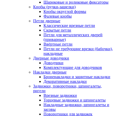
Шариковые и роликовые фиксаторы
Кнобы (ручки-защелки)
Кнобы округлой формы
Фалевые кнобы
Петли дверные
Классические врезные петли
Скрытые петли
Петли для металлических дверей
(приварные)
Ввёртные петли
Петли не требующие врезки (бабочки),
накладные
Дверные доводчики
Доводчики
Комплектующие для доводчиков
Накладки дверные
Броненакладки и защитные накладки
Декоративные накладки
Задвижки, поворотники, шпингалеты,
ригели
Врезные задвижки
Торцевые задвижки и шпингалеты
Накладные задвижки, шпингалеты и
засовы
Поворотники для задвижек