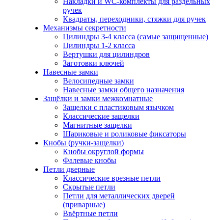
Накладки и WC-комплекты для раздельных
ручек
Квадраты, переходники, стяжки для ручек
Механизмы секретности
Цилиндры 3-4 класса (самые защищенные)
Цилиндры 1-2 класса
Вертушки для цилиндров
Заготовки ключей
Навесные замки
Велосипедные замки
Навесные замки общего назначения
Защёлки и замки межкомнатные
Защелки с пластиковым язычком
Классические защелки
Магнитные защелки
Шариковые и роликовые фиксаторы
Кнобы (ручки-защелки)
Кнобы округлой формы
Фалевые кнобы
Петли дверные
Классические врезные петли
Скрытые петли
Петли для металлических дверей
(приварные)
Ввёртные петли