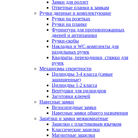
Замки для роллет
Ответные планки к замкам
Ручки дверные и комплектующие
Ручки на розетках
Ручки на планке
Фурнитура для противопожарных
дверей и антипаники
Ручки-скобы
Накладки и WC-комплекты для
раздельных ручек
Квадраты, переходники, стяжки для
ручек
Механизмы секретности
Цилиндры 3-4 класса (самые
защищенные)
Цилиндры 1-2 класса
Вертушки для цилиндров
Заготовки ключей
Навесные замки
Велосипедные замки
Навесные замки общего назначения
Защёлки и замки межкомнатные
Защелки с пластиковым язычком
Классические защелки
Магнитные защелки