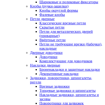
Шариковые и роликовые фиксаторы
Кнобы (ручки-защелки)
Кнобы округлой формы
Фалевые кнобы
Петли дверные
Классические врезные петли
Скрытые петли
Петли для металлических дверей
(приварные)
Ввёртные петли
Петли не требующие врезки (бабочки),
накладные
Дверные доводчики
Доводчики
Комплектующие для доводчиков
Накладки дверные
Броненакладки и защитные накладки
Декоративные накладки
Задвижки, поворотники, шпингалеты,
ригели
Врезные задвижки
Торцевые задвижки и шпингалеты
Накладные задвижки, шпингалеты и
засовы
Поворотники для задвижек