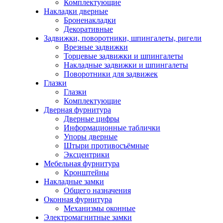
Комплектующие
Накладки дверные
Броненакладки
Декоративные
Задвижки, поворотники, шпингалеты, ригели
Врезные задвижки
Торцевые задвижки и шпингалеты
Накладные задвижки и шпингалеты
Поворотники для задвижек
Глазки
Глазки
Комплектующие
Дверная фурнитура
Дверные цифры
Информационные таблички
Упоры дверные
Штыри противосъёмные
Эксцентрики
Мебельная фурнитура
Кронштейны
Накладные замки
Общего назначения
Оконная фурнитура
Механизмы оконные
Электромагнитные замки