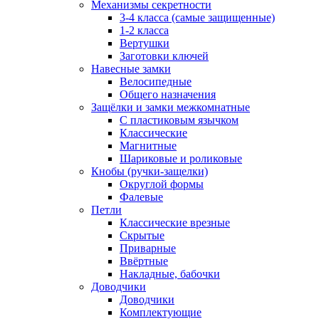
Механизмы секретности
3-4 класса (самые защищенные)
1-2 класса
Вертушки
Заготовки ключей
Навесные замки
Велосипедные
Общего назначения
Защёлки и замки межкомнатные
С пластиковым язычком
Классические
Магнитные
Шариковые и роликовые
Кнобы (ручки-защелки)
Округлой формы
Фалевые
Петли
Классические врезные
Скрытые
Приварные
Ввёртные
Накладные, бабочки
Доводчики
Доводчики
Комплектующие