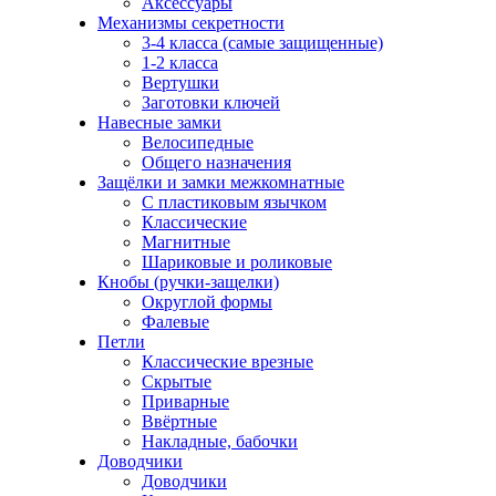
Аксессуары
Механизмы секретности
3-4 класса (самые защищенные)
1-2 класса
Вертушки
Заготовки ключей
Навесные замки
Велосипедные
Общего назначения
Защёлки и замки межкомнатные
С пластиковым язычком
Классические
Магнитные
Шариковые и роликовые
Кнобы (ручки-защелки)
Округлой формы
Фалевые
Петли
Классические врезные
Скрытые
Приварные
Ввёртные
Накладные, бабочки
Доводчики
Доводчики