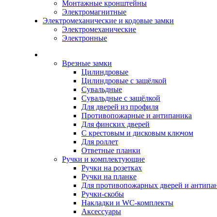
Монтажные кронштейны
Электромагнитные
Электромеханические и кодовые замки
Электромеханические
Электронные
Каталог
Врезные замки
Цилиндровые
Цилиндровые с защёлкой
Сувальдные
Сувальдные с защёлкой
Для дверей из профиля
Противопожарные и антипаника
Для финских дверей
С крестовым и дисковым ключом
Для роллет
Ответные планки
Ручки и комплектующие
Ручки на розетках
Ручки на планке
Для противопожарных дверей и антипа
Ручки-скобы
Накладки и WC-комплекты
Аксессуары