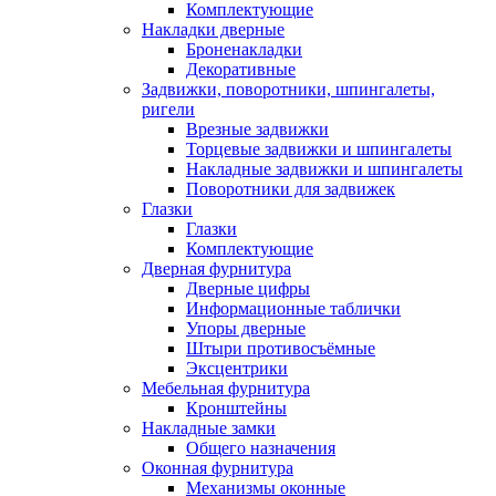
Комплектующие
Накладки дверные
Броненакладки
Декоративные
Задвижки, поворотники, шпингалеты,
ригели
Врезные задвижки
Торцевые задвижки и шпингалеты
Накладные задвижки и шпингалеты
Поворотники для задвижек
Глазки
Глазки
Комплектующие
Дверная фурнитура
Дверные цифры
Информационные таблички
Упоры дверные
Штыри противосъёмные
Эксцентрики
Мебельная фурнитура
Кронштейны
Накладные замки
Общего назначения
Оконная фурнитура
Механизмы оконные