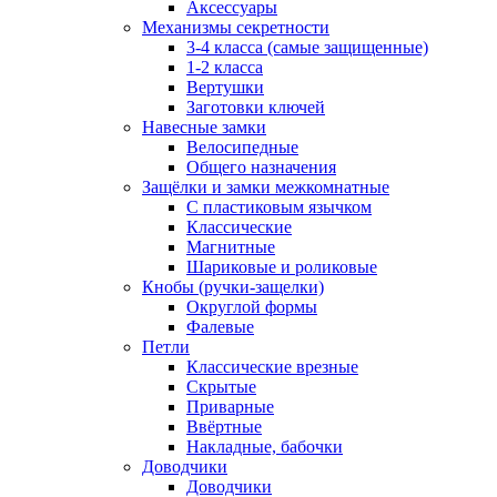
Аксессуары
Механизмы секретности
3-4 класса (самые защищенные)
1-2 класса
Вертушки
Заготовки ключей
Навесные замки
Велосипедные
Общего назначения
Защёлки и замки межкомнатные
С пластиковым язычком
Классические
Магнитные
Шариковые и роликовые
Кнобы (ручки-защелки)
Округлой формы
Фалевые
Петли
Классические врезные
Скрытые
Приварные
Ввёртные
Накладные, бабочки
Доводчики
Доводчики