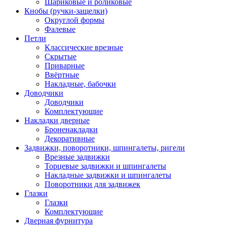
Шариковые и роликовые
Кнобы (ручки-защелки)
Округлой формы
Фалевые
Петли
Классические врезные
Скрытые
Приварные
Ввёртные
Накладные, бабочки
Доводчики
Доводчики
Комплектующие
Накладки дверные
Броненакладки
Декоративные
Задвижки, поворотники, шпингалеты, ригели
Врезные задвижки
Торцевые задвижки и шпингалеты
Накладные задвижки и шпингалеты
Поворотники для задвижек
Глазки
Глазки
Комплектующие
Дверная фурнитура