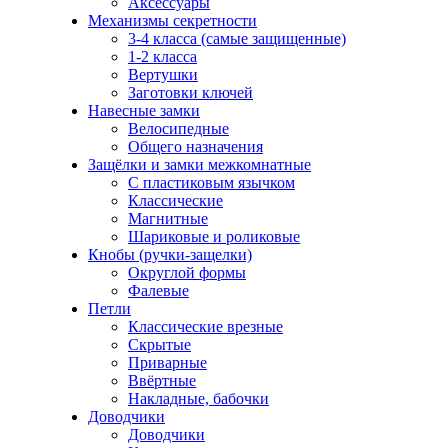
Аксессуары
Механизмы секретности
3-4 класса (самые защищенные)
1-2 класса
Вертушки
Заготовки ключей
Навесные замки
Велосипедные
Общего назначения
Защёлки и замки межкомнатные
С пластиковым язычком
Классические
Магнитные
Шариковые и роликовые
Кнобы (ручки-защелки)
Округлой формы
Фалевые
Петли
Классические врезные
Скрытые
Приварные
Ввёртные
Накладные, бабочки
Доводчики
Доводчики