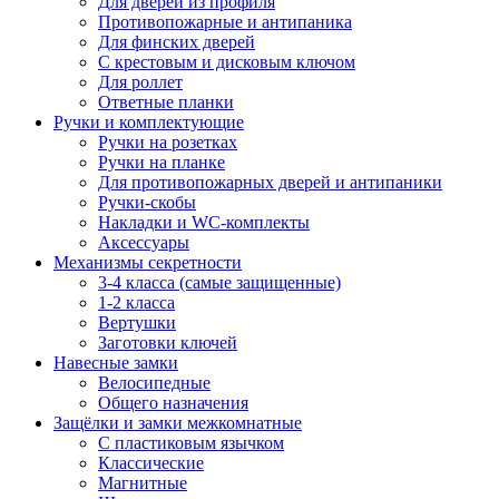
Для дверей из профиля
Противопожарные и антипаника
Для финских дверей
С крестовым и дисковым ключом
Для роллет
Ответные планки
Ручки и комплектующие
Ручки на розетках
Ручки на планке
Для противопожарных дверей и антипаники
Ручки-скобы
Накладки и WC-комплекты
Аксессуары
Механизмы секретности
3-4 класса (самые защищенные)
1-2 класса
Вертушки
Заготовки ключей
Навесные замки
Велосипедные
Общего назначения
Защёлки и замки межкомнатные
С пластиковым язычком
Классические
Магнитные