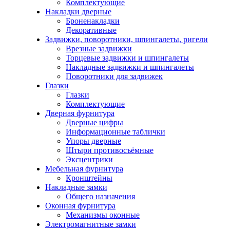
Комплектующие
Накладки дверные
Броненакладки
Декоративные
Задвижки, поворотники, шпингалеты, ригели
Врезные задвижки
Торцевые задвижки и шпингалеты
Накладные задвижки и шпингалеты
Поворотники для задвижек
Глазки
Глазки
Комплектующие
Дверная фурнитура
Дверные цифры
Информационные таблички
Упоры дверные
Штыри противосъёмные
Эксцентрики
Мебельная фурнитура
Кронштейны
Накладные замки
Общего назначения
Оконная фурнитура
Механизмы оконные
Электромагнитные замки