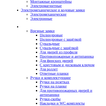
Монтажные кронштейны
Электромагнитные
Электромеханические и кодовые замки
Электромеханические
Электронные
Каталог
Врезные замки
Цилиндровые
Цилиндровые с защёлкой
Сувальдные
Сувальдные с защёлкой
Для дверей из профиля
Противопожарные и антипаника
Для финских дверей
С крестовым и дисковым ключом
Для роллет
Ответные планки
Ручки и комплектующие
Ручки на розетках
Ручки на планке
Для противопожарных дверей и
антипаники
Ручки-скобы
Накладки и WC-комплекты