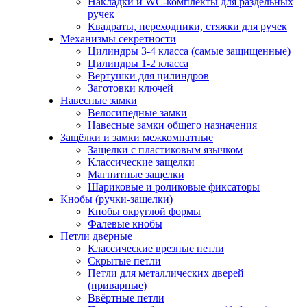
Накладки и WC-комплекты для раздельных
ручек
Квадраты, переходники, стяжки для ручек
Механизмы секретности
Цилиндры 3-4 класса (самые защищенные)
Цилиндры 1-2 класса
Вертушки для цилиндров
Заготовки ключей
Навесные замки
Велосипедные замки
Навесные замки общего назначения
Защёлки и замки межкомнатные
Защелки с пластиковым язычком
Классические защелки
Магнитные защелки
Шариковые и роликовые фиксаторы
Кнобы (ручки-защелки)
Кнобы округлой формы
Фалевые кнобы
Петли дверные
Классические врезные петли
Скрытые петли
Петли для металлических дверей
(приварные)
Ввёртные петли