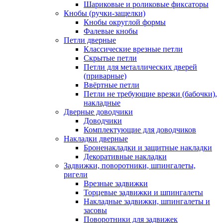
Шариковые и роликовые фиксаторы
Кнобы (ручки-защелки)
Кнобы округлой формы
Фалевые кнобы
Петли дверные
Классические врезные петли
Скрытые петли
Петли для металлических дверей
(приварные)
Ввёртные петли
Петли не требующие врезки (бабочки),
накладные
Дверные доводчики
Доводчики
Комплектующие для доводчиков
Накладки дверные
Броненакладки и защитные накладки
Декоративные накладки
Задвижки, поворотники, шпингалеты,
ригели
Врезные задвижки
Торцевые задвижки и шпингалеты
Накладные задвижки, шпингалеты и
засовы
Поворотники для задвижек