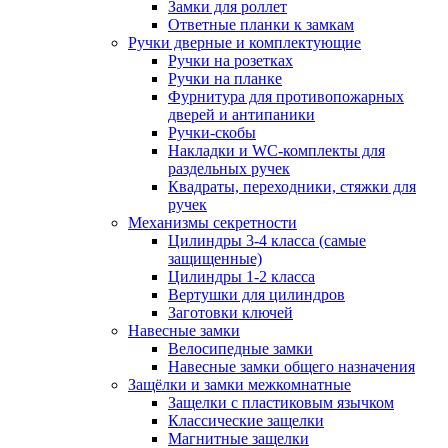
Замки для роллет
Ответные планки к замкам
Ручки дверные и комплектующие
Ручки на розетках
Ручки на планке
Фурнитура для противопожарных
дверей и антипаники
Ручки-скобы
Накладки и WC-комплекты для
раздельных ручек
Квадраты, переходники, стяжки для
ручек
Механизмы секретности
Цилиндры 3-4 класса (самые
защищенные)
Цилиндры 1-2 класса
Вертушки для цилиндров
Заготовки ключей
Навесные замки
Велосипедные замки
Навесные замки общего назначения
Защёлки и замки межкомнатные
Защелки с пластиковым язычком
Классические защелки
Магнитные защелки