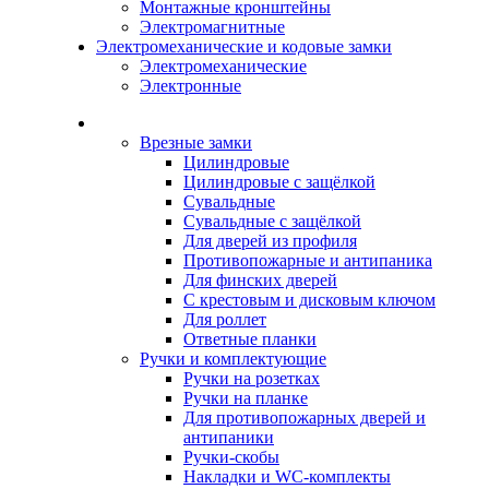
Монтажные кронштейны
Электромагнитные
Электромеханические и кодовые замки
Электромеханические
Электронные
Каталог
Врезные замки
Цилиндровые
Цилиндровые с защёлкой
Сувальдные
Сувальдные с защёлкой
Для дверей из профиля
Противопожарные и антипаника
Для финских дверей
С крестовым и дисковым ключом
Для роллет
Ответные планки
Ручки и комплектующие
Ручки на розетках
Ручки на планке
Для противопожарных дверей и
антипаники
Ручки-скобы
Накладки и WC-комплекты