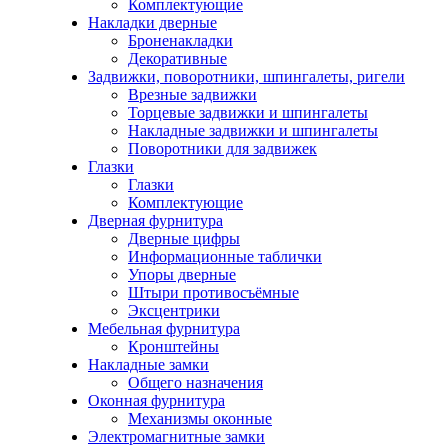
Комплектующие
Накладки дверные
Броненакладки
Декоративные
Задвижки, поворотники, шпингалеты, ригели
Врезные задвижки
Торцевые задвижки и шпингалеты
Накладные задвижки и шпингалеты
Поворотники для задвижек
Глазки
Глазки
Комплектующие
Дверная фурнитура
Дверные цифры
Информационные таблички
Упоры дверные
Штыри противосъёмные
Эксцентрики
Мебельная фурнитура
Кронштейны
Накладные замки
Общего назначения
Оконная фурнитура
Механизмы оконные
Электромагнитные замки