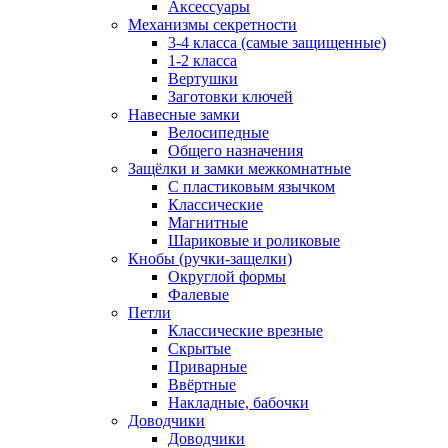
Аксессуары
Механизмы секретности
3-4 класса (самые защищенные)
1-2 класса
Вертушки
Заготовки ключей
Навесные замки
Велосипедные
Общего назначения
Защёлки и замки межкомнатные
С пластиковым язычком
Классические
Магнитные
Шариковые и роликовые
Кнобы (ручки-защелки)
Округлой формы
Фалевые
Петли
Классические врезные
Скрытые
Приварные
Ввёртные
Накладные, бабочки
Доводчики
Доводчики