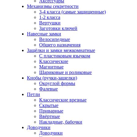
Аксессуары
Механизмы секретности
3-4 класса (самые защищенные)
1-2 класса
Вертушки
Заготовки ключей
Навесные замки
Велосипедные
Общего назначения
Защёлки и замки межкомнатные
С пластиковым язычком
Классические
Магнитные
Шариковые и роликовые
Кнобы (ручки-защелки)
Округлой формы
Фалевые
Петли
Классические врезные
Скрытые
Приварные
Ввёртные
Накладные, бабочки
Доводчики
Доводчики