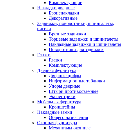
Комплектующие
Накладки дверные
Броненакладки
Декоративные
Задвижки, поворотники, шпингалеты,
ригели
Врезные задвижки
Торцевые задвижки и шпингалеты
Накладные задвижки и шпингалеты
Поворотники для задвижек
Глазки
Глазки
Комплектующие
Дверная фурнитура
Дверные цифры
Информационные таблички
Упоры дверные
Штыри противосъёмные
Эксцентрики
Мебельная фурнитура
Кронштейны
Накладные замки
Общего назначения
Оконная фурнитура
Механизмы оконные