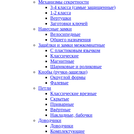
Механизмы секретности
3-4 класса (самые защищенные)
1-2 класса
Вертушки
Заготовки ключей
Навесные замки
Велосипедные
Общего назначения
Защёлки и замки межкомнатные
С пластиковым язычком
Классические
Магнитные
Шариковые и роликовые
Кнобы (ручки-защелки)
Округлой формы
Фалевые
Петли
Классические врезные
Скрытые
Приварные
Ввёртные
Накладные, бабочки
Доводчики
Доводчики
Комплектующие