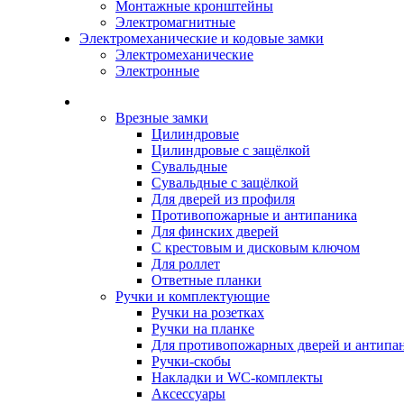
Монтажные кронштейны
Электромагнитные
Электромеханические и кодовые замки
Электромеханические
Электронные
Каталог
Врезные замки
Цилиндровые
Цилиндровые с защёлкой
Сувальдные
Сувальдные с защёлкой
Для дверей из профиля
Противопожарные и антипаника
Для финских дверей
С крестовым и дисковым ключом
Для роллет
Ответные планки
Ручки и комплектующие
Ручки на розетках
Ручки на планке
Для противопожарных дверей и антипа
Ручки-скобы
Накладки и WC-комплекты
Аксессуары