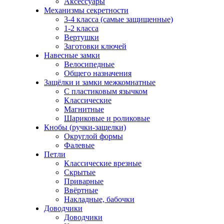
Аксессуары
Механизмы секретности
3-4 класса (самые защищенные)
1-2 класса
Вертушки
Заготовки ключей
Навесные замки
Велосипедные
Общего назначения
Защёлки и замки межкомнатные
С пластиковым язычком
Классические
Магнитные
Шариковые и роликовые
Кнобы (ручки-защелки)
Округлой формы
Фалевые
Петли
Классические врезные
Скрытые
Приварные
Ввёртные
Накладные, бабочки
Доводчики
Доводчики