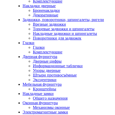
Комплектующие
Накладки дверные
Броненакладки
Декоративные
Задвижки, поворотники, шпингалеты, ригели
Врезные задвижки
Торцевые задвижки и шпингалеты
Накладные задвижки и шпингалеты
Поворотники для задвижек
Глазки
Глазки
Комплектующие
Дверная фурнитура
Дверные цифры
Информационные таблички
Упоры дверные
Штыри противосъёмные
Эксцентрики
Мебельная фурнитура
Кронштейны
Накладные замки
Общего назначения
Оконная фурнитура
Механизмы оконные
Электромагнитные замки