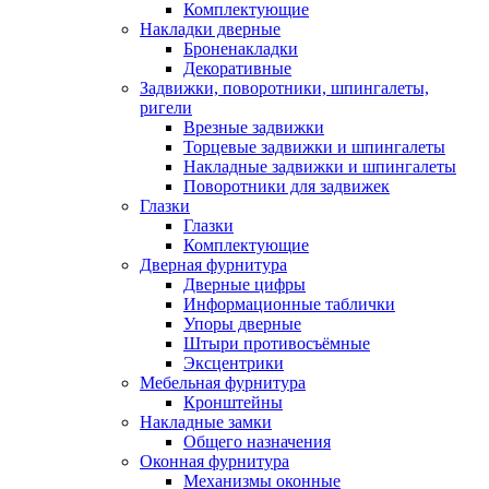
Комплектующие
Накладки дверные
Броненакладки
Декоративные
Задвижки, поворотники, шпингалеты,
ригели
Врезные задвижки
Торцевые задвижки и шпингалеты
Накладные задвижки и шпингалеты
Поворотники для задвижек
Глазки
Глазки
Комплектующие
Дверная фурнитура
Дверные цифры
Информационные таблички
Упоры дверные
Штыри противосъёмные
Эксцентрики
Мебельная фурнитура
Кронштейны
Накладные замки
Общего назначения
Оконная фурнитура
Механизмы оконные