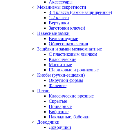
Аксессуары
Механизмы секретности
3-4 класса (самые защищенные)
1-2 класса
Вертушки
Заготовки ключей
Навесные замки
Велосипедные
Общего назначения
Защёлки и замки межкомнатные
С пластиковым язычком
Классические
Магнитные
Шариковые и роликовые
Кнобы (ручки-защелки)
Округлой формы
Фалевые
Петли
Классические врезные
Скрытые
Приварные
Ввёртные
Накладные, бабочки
Доводчики
Доводчики