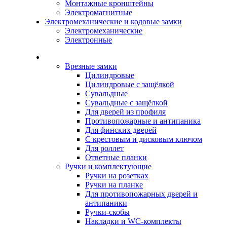
Монтажные кронштейны
Электромагнитные
Электромеханические и кодовые замки
Электромеханические
Электронные
Каталог
Врезные замки
Цилиндровые
Цилиндровые с защёлкой
Сувальдные
Сувальдные с защёлкой
Для дверей из профиля
Противопожарные и антипаника
Для финских дверей
С крестовым и дисковым ключом
Для роллет
Ответные планки
Ручки и комплектующие
Ручки на розетках
Ручки на планке
Для противопожарных дверей и
антипаники
Ручки-скобы
Накладки и WC-комплекты