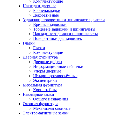
Комплектующие
Накладки дверные
Броненакладки
Декоративные
Задвижки, поворотники, шпингалеты, ригели
Врезные задвижки
Торцевые задвижки и шпингалеты
Накладные задвижки и шпингалеты
Поворотники для задвижек
Глазки
Глазки
Комплектующие
Дверная фурнитура
Дверные цифры
Информационные таблички
Упоры дверные
Штыри противосъёмные
Эксцентрики
Мебельная фурнитура
Кронштейны
Накладные замки
Общего назначения
Оконная фурнитура
Механизмы оконные
Электромагнитные замки