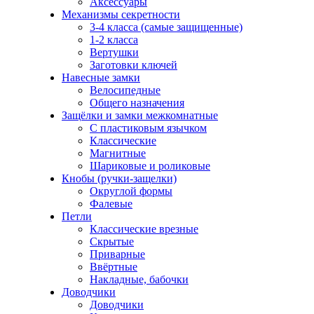
Аксессуары
Механизмы секретности
3-4 класса (самые защищенные)
1-2 класса
Вертушки
Заготовки ключей
Навесные замки
Велосипедные
Общего назначения
Защёлки и замки межкомнатные
С пластиковым язычком
Классические
Магнитные
Шариковые и роликовые
Кнобы (ручки-защелки)
Округлой формы
Фалевые
Петли
Классические врезные
Скрытые
Приварные
Ввёртные
Накладные, бабочки
Доводчики
Доводчики