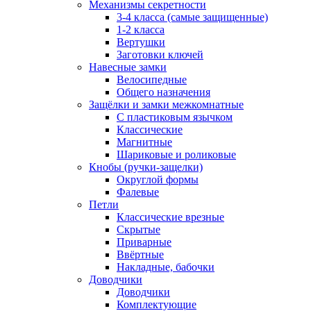
Механизмы секретности
3-4 класса (самые защищенные)
1-2 класса
Вертушки
Заготовки ключей
Навесные замки
Велосипедные
Общего назначения
Защёлки и замки межкомнатные
С пластиковым язычком
Классические
Магнитные
Шариковые и роликовые
Кнобы (ручки-защелки)
Округлой формы
Фалевые
Петли
Классические врезные
Скрытые
Приварные
Ввёртные
Накладные, бабочки
Доводчики
Доводчики
Комплектующие