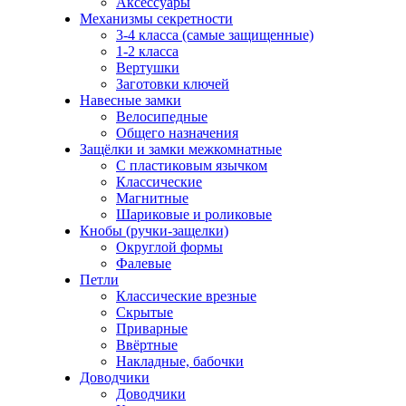
Аксессуары
Механизмы секретности
3-4 класса (самые защищенные)
1-2 класса
Вертушки
Заготовки ключей
Навесные замки
Велосипедные
Общего назначения
Защёлки и замки межкомнатные
С пластиковым язычком
Классические
Магнитные
Шариковые и роликовые
Кнобы (ручки-защелки)
Округлой формы
Фалевые
Петли
Классические врезные
Скрытые
Приварные
Ввёртные
Накладные, бабочки
Доводчики
Доводчики