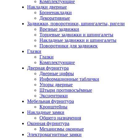
Комплектующие
Накладки дверные
Броненакладки
Декоративные
Задвижки, поворотники, шпингалеты, ригели
Врезные задвижки
Торцевые задвижки и шпингалеты
Накладные задвижки и шпингалеты
Поворотники для задвижек
Глазки
Глазки
Комплектующие
Дверная фурнитура
Дверные цифры
Информационные таблички
Упоры дверные
Штыри противосъёмные
Эксцентрики
Мебельная фурнитура
Кронштейны
Накладные замки
Общего назначения
Оконная фурнитура
Механизмы оконные
Электромагнитные замки