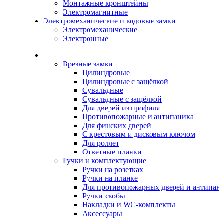
Монтажные кронштейны
Электромагнитные
Электромеханические и кодовые замки
Электромеханические
Электронные
Каталог
Врезные замки
Цилиндровые
Цилиндровые с защёлкой
Сувальдные
Сувальдные с защёлкой
Для дверей из профиля
Противопожарные и антипаника
Для финских дверей
С крестовым и дисковым ключом
Для роллет
Ответные планки
Ручки и комплектующие
Ручки на розетках
Ручки на планке
Для противопожарных дверей и антипа
Ручки-скобы
Накладки и WC-комплекты
Аксессуары