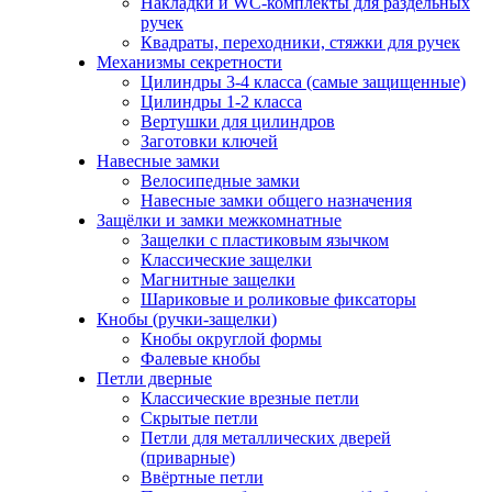
Накладки и WC-комплекты для раздельных
ручек
Квадраты, переходники, стяжки для ручек
Механизмы секретности
Цилиндры 3-4 класса (самые защищенные)
Цилиндры 1-2 класса
Вертушки для цилиндров
Заготовки ключей
Навесные замки
Велосипедные замки
Навесные замки общего назначения
Защёлки и замки межкомнатные
Защелки с пластиковым язычком
Классические защелки
Магнитные защелки
Шариковые и роликовые фиксаторы
Кнобы (ручки-защелки)
Кнобы округлой формы
Фалевые кнобы
Петли дверные
Классические врезные петли
Скрытые петли
Петли для металлических дверей
(приварные)
Ввёртные петли