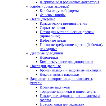
Шариковые и роликовые фиксаторы
Кнобы (ручки-защелки)
Кнобы округлой формы
Фалевые кнобы
Петли дверные
Классические врезные петли
Скрытые петли
Петли для металлических дверей
(приварные)
Ввёртные петли
Петли не требующие врезки (бабочки),
накладные
Дверные доводчики
Доводчики
Комплектующие для доводчиков
Накладки дверные
Броненакладки и защитные накладки
Декоративные накладки
Задвижки, поворотники, шпингалеты,
ригели
Врезные задвижки
Торцевые задвижки и шпингалеты
Накладные задвижки, шпингалеты и
засовы
Поворотники для задвижек