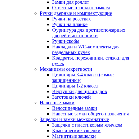
Замки для роллет
Ответные планки к замкам
Ручки дверные и комплектующие
Ручки на розетках
Ручки на планке
Фурнитура для противопожарных
дверей и антипаники
Ручки-скобы
Накладки и WC-комплекты для
раздельных ручек
Квадраты, переходники, стяжки для
ручек
Механизмы секретности
Цилиндры 3-4 класса (самые
защищенные)
Цилиндры 1-2 класса
Вертушки для цилиндров
Заготовки ключей
Навесные замки
Велосипедные замки
Навесные замки общего назначения
Защёлки и замки межкомнатные
Защелки с пластиковым язычком
Классические защелки
Магнитные защелки