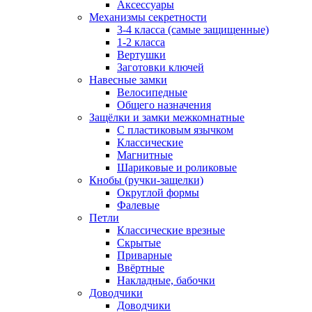
Аксессуары
Механизмы секретности
3-4 класса (самые защищенные)
1-2 класса
Вертушки
Заготовки ключей
Навесные замки
Велосипедные
Общего назначения
Защёлки и замки межкомнатные
С пластиковым язычком
Классические
Магнитные
Шариковые и роликовые
Кнобы (ручки-защелки)
Округлой формы
Фалевые
Петли
Классические врезные
Скрытые
Приварные
Ввёртные
Накладные, бабочки
Доводчики
Доводчики