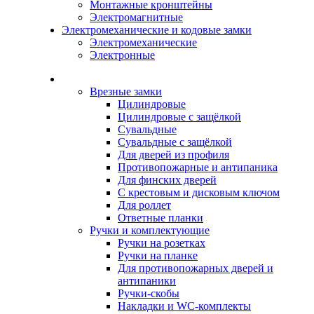
Монтажные кронштейны
Электромагнитные
Электромеханические и кодовые замки
Электромеханические
Электронные
Каталог
Врезные замки
Цилиндровые
Цилиндровые с защёлкой
Сувальдные
Сувальдные с защёлкой
Для дверей из профиля
Противопожарные и антипаника
Для финских дверей
С крестовым и дисковым ключом
Для роллет
Ответные планки
Ручки и комплектующие
Ручки на розетках
Ручки на планке
Для противопожарных дверей и
антипаники
Ручки-скобы
Накладки и WC-комплекты