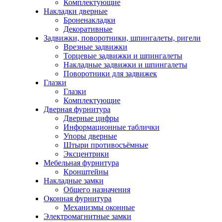
Комплектующие
Накладки дверные
Броненакладки
Декоративные
Задвижки, поворотники, шпингалеты, ригели
Врезные задвижки
Торцевые задвижки и шпингалеты
Накладные задвижки и шпингалеты
Поворотники для задвижек
Глазки
Глазки
Комплектующие
Дверная фурнитура
Дверные цифры
Информационные таблички
Упоры дверные
Штыри противосъёмные
Эксцентрики
Мебельная фурнитура
Кронштейны
Накладные замки
Общего назначения
Оконная фурнитура
Механизмы оконные
Электромагнитные замки