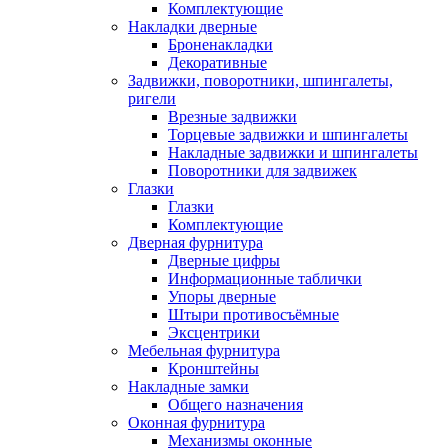
Комплектующие
Накладки дверные
Броненакладки
Декоративные
Задвижки, поворотники, шпингалеты,
ригели
Врезные задвижки
Торцевые задвижки и шпингалеты
Накладные задвижки и шпингалеты
Поворотники для задвижек
Глазки
Глазки
Комплектующие
Дверная фурнитура
Дверные цифры
Информационные таблички
Упоры дверные
Штыри противосъёмные
Эксцентрики
Мебельная фурнитура
Кронштейны
Накладные замки
Общего назначения
Оконная фурнитура
Механизмы оконные