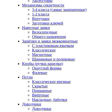
Аксессуары
Механизмы секретности
3-4 класса (самые защищенные)
1-2 класса
Вертушки
Заготовки ключей
Навесные замки
Велосипедные
Общего назначения
Защёлки и замки межкомнатные
С пластиковым язычком
Классические
Магнитные
Шариковые и роликовые
Кнобы (ручки-защелки)
Округлой формы
Фалевые
Петли
Классические врезные
Скрытые
Приварные
Ввёртные
Накладные, бабочки
Доводчики
Доводчики