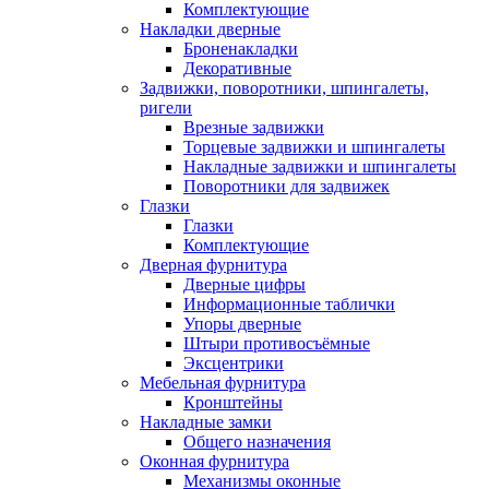
Комплектующие
Накладки дверные
Броненакладки
Декоративные
Задвижки, поворотники, шпингалеты,
ригели
Врезные задвижки
Торцевые задвижки и шпингалеты
Накладные задвижки и шпингалеты
Поворотники для задвижек
Глазки
Глазки
Комплектующие
Дверная фурнитура
Дверные цифры
Информационные таблички
Упоры дверные
Штыри противосъёмные
Эксцентрики
Мебельная фурнитура
Кронштейны
Накладные замки
Общего назначения
Оконная фурнитура
Механизмы оконные