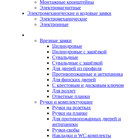
Монтажные кронштейны
Электромагнитные
Электромеханические и кодовые замки
Электромеханические
Электронные
Каталог
Врезные замки
Цилиндровые
Цилиндровые с защёлкой
Сувальдные
Сувальдные с защёлкой
Для дверей из профиля
Противопожарные и антипаника
Для финских дверей
С крестовым и дисковым ключом
Для роллет
Ответные планки
Ручки и комплектующие
Ручки на розетках
Ручки на планке
Для противопожарных дверей и
антипаники
Ручки-скобы
Накладки и WC-комплекты