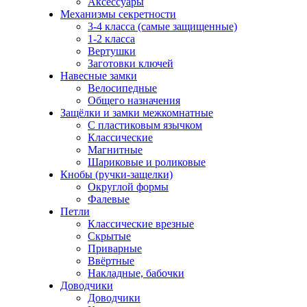
Аксессуары
Механизмы секретности
3-4 класса (самые защищенные)
1-2 класса
Вертушки
Заготовки ключей
Навесные замки
Велосипедные
Общего назначения
Защёлки и замки межкомнатные
С пластиковым язычком
Классические
Магнитные
Шариковые и роликовые
Кнобы (ручки-защелки)
Округлой формы
Фалевые
Петли
Классические врезные
Скрытые
Приварные
Ввёртные
Накладные, бабочки
Доводчики
Доводчики