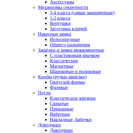
Аксессуары
Механизмы секретности
3-4 класса (самые защищенные)
1-2 класса
Вертушки
Заготовки ключей
Навесные замки
Велосипедные
Общего назначения
Защёлки и замки межкомнатные
С пластиковым язычком
Классические
Магнитные
Шариковые и роликовые
Кнобы (ручки-защелки)
Округлой формы
Фалевые
Петли
Классические врезные
Скрытые
Приварные
Ввёртные
Накладные, бабочки
Доводчики
Доводчики