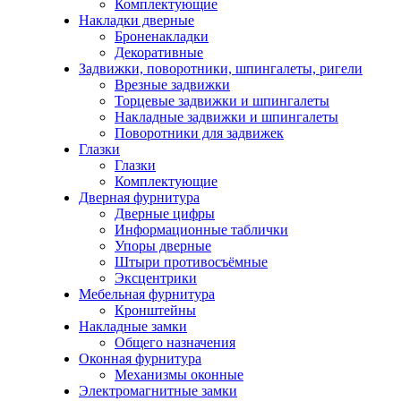
Комплектующие
Накладки дверные
Броненакладки
Декоративные
Задвижки, поворотники, шпингалеты, ригели
Врезные задвижки
Торцевые задвижки и шпингалеты
Накладные задвижки и шпингалеты
Поворотники для задвижек
Глазки
Глазки
Комплектующие
Дверная фурнитура
Дверные цифры
Информационные таблички
Упоры дверные
Штыри противосъёмные
Эксцентрики
Мебельная фурнитура
Кронштейны
Накладные замки
Общего назначения
Оконная фурнитура
Механизмы оконные
Электромагнитные замки