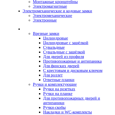
Монтажные кронштейны
Электромагнитные
Электромеханические и кодовые замки
Электромеханические
Электронные
Каталог
Врезные замки
Цилиндровые
Цилиндровые с защёлкой
Сувальдные
Сувальдные с защёлкой
Для дверей из профиля
Противопожарные и антипаника
Для финских дверей
С крестовым и дисковым ключом
Для роллет
Ответные планки
Ручки и комплектующие
Ручки на розетках
Ручки на планке
Для противопожарных дверей и
антипаники
Ручки-скобы
Накладки и WC-комплекты