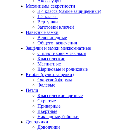
Аксессуары
Механизмы секретности
3-4 класса (самые защищенные)
1-2 класса
Вертушки
Заготовки ключей
Навесные замки
Велосипедные
Общего назначения
Защёлки и замки межкомнатные
С пластиковым язычком
Классические
Магнитные
Шариковые и роликовые
Кнобы (ручки-защелки)
Округлой формы
Фалевые
Петли
Классические врезные
Скрытые
Приварные
Ввёртные
Накладные, бабочки
Доводчики
Доводчики