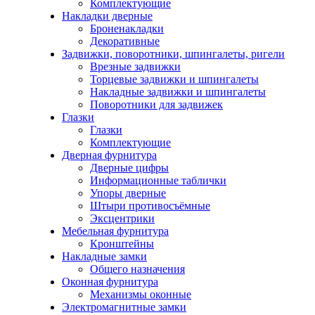
Комплектующие
Накладки дверные
Броненакладки
Декоративные
Задвижки, поворотники, шпингалеты, ригели
Врезные задвижки
Торцевые задвижки и шпингалеты
Накладные задвижки и шпингалеты
Поворотники для задвижек
Глазки
Глазки
Комплектующие
Дверная фурнитура
Дверные цифры
Информационные таблички
Упоры дверные
Штыри противосъёмные
Эксцентрики
Мебельная фурнитура
Кронштейны
Накладные замки
Общего назначения
Оконная фурнитура
Механизмы оконные
Электромагнитные замки