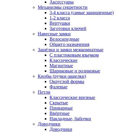
Аксессуары
Механизмы секретности
3-4 класса (самые защищенные)
1-2 класса
Вертушки
Заготовки ключей
Навесные замки
Велосипедные
Общего назначения
Защёлки и замки межкомнатные
С пластиковым язычком
Классические
Магнитные
Шариковые и роликовые
Кнобы (ручки-защелки)
Округлой формы
Фалевые
Петли
Классические врезные
Скрытые
Приварные
Ввёртные
Накладные, бабочки
Доводчики
Доводчики