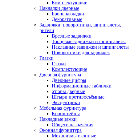
Комплектующие
Накладки дверные
Броненакладки
Декоративные
Задвижки, поворотники, шпингалеты,
ригели
Врезные задвижки
Торцевые задвижки и шпингалеты
Накладные задвижки и шпингалеты
Поворотники для задвижек
Глазки
Глазки
Комплектующие
Дверная фурнитура
Дверные цифры
Информационные таблички
Упоры дверные
Штыри противосъёмные
Эксцентрики
Мебельная фурнитура
Кронштейны
Накладные замки
Общего назначения
Оконная фурнитура
Механизмы оконные