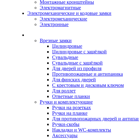
Монтажные кронштейны
Электромагнитные
Электромеханические и кодовые замки
Электромеханические
Электронные
Каталог
Врезные замки
Цилиндровые
Цилиндровые с защёлкой
Сувальдные
Сувальдные с защёлкой
Для дверей из профиля
Противопожарные и антипаника
Для финских дверей
С крестовым и дисковым ключом
Для роллет
Ответные планки
Ручки и комплектующие
Ручки на розетках
Ручки на планке
Для противопожарных дверей и антипа
Ручки-скобы
Накладки и WC-комплекты
Аксессуары