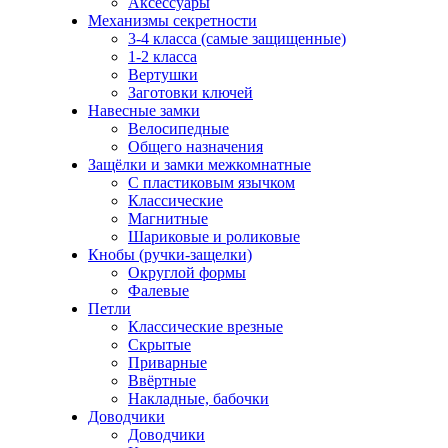
Аксессуары
Механизмы секретности
3-4 класса (самые защищенные)
1-2 класса
Вертушки
Заготовки ключей
Навесные замки
Велосипедные
Общего назначения
Защёлки и замки межкомнатные
С пластиковым язычком
Классические
Магнитные
Шариковые и роликовые
Кнобы (ручки-защелки)
Округлой формы
Фалевые
Петли
Классические врезные
Скрытые
Приварные
Ввёртные
Накладные, бабочки
Доводчики
Доводчики