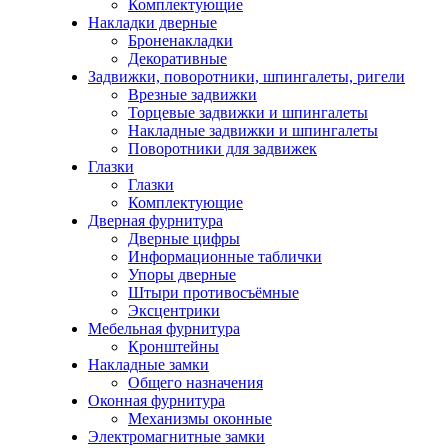
Комплектующие
Накладки дверные
Броненакладки
Декоративные
Задвижки, поворотники, шпингалеты, ригели
Врезные задвижки
Торцевые задвижки и шпингалеты
Накладные задвижки и шпингалеты
Поворотники для задвижек
Глазки
Глазки
Комплектующие
Дверная фурнитура
Дверные цифры
Информационные таблички
Упоры дверные
Штыри противосъёмные
Эксцентрики
Мебельная фурнитура
Кронштейны
Накладные замки
Общего назначения
Оконная фурнитура
Механизмы оконные
Электромагнитные замки