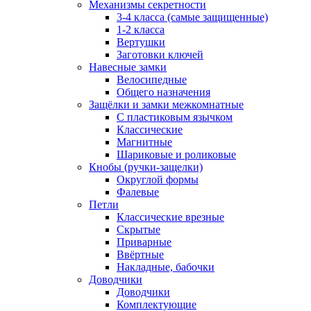
Механизмы секретности
3-4 класса (самые защищенные)
1-2 класса
Вертушки
Заготовки ключей
Навесные замки
Велосипедные
Общего назначения
Защёлки и замки межкомнатные
С пластиковым язычком
Классические
Магнитные
Шариковые и роликовые
Кнобы (ручки-защелки)
Округлой формы
Фалевые
Петли
Классические врезные
Скрытые
Приварные
Ввёртные
Накладные, бабочки
Доводчики
Доводчики
Комплектующие