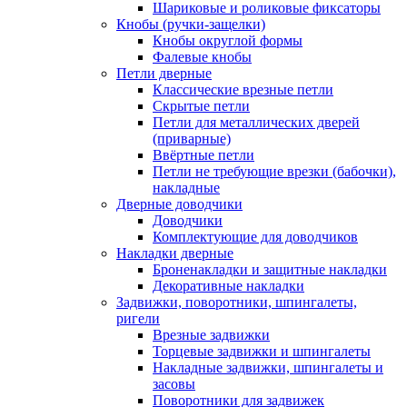
Шариковые и роликовые фиксаторы
Кнобы (ручки-защелки)
Кнобы округлой формы
Фалевые кнобы
Петли дверные
Классические врезные петли
Скрытые петли
Петли для металлических дверей
(приварные)
Ввёртные петли
Петли не требующие врезки (бабочки),
накладные
Дверные доводчики
Доводчики
Комплектующие для доводчиков
Накладки дверные
Броненакладки и защитные накладки
Декоративные накладки
Задвижки, поворотники, шпингалеты,
ригели
Врезные задвижки
Торцевые задвижки и шпингалеты
Накладные задвижки, шпингалеты и
засовы
Поворотники для задвижек