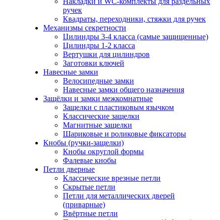
Накладки и WC-комплекты для раздельных
ручек
Квадраты, переходники, стяжки для ручек
Механизмы секретности
Цилиндры 3-4 класса (самые защищенные)
Цилиндры 1-2 класса
Вертушки для цилиндров
Заготовки ключей
Навесные замки
Велосипедные замки
Навесные замки общего назначения
Защёлки и замки межкомнатные
Защелки с пластиковым язычком
Классические защелки
Магнитные защелки
Шариковые и роликовые фиксаторы
Кнобы (ручки-защелки)
Кнобы округлой формы
Фалевые кнобы
Петли дверные
Классические врезные петли
Скрытые петли
Петли для металлических дверей
(приварные)
Ввёртные петли