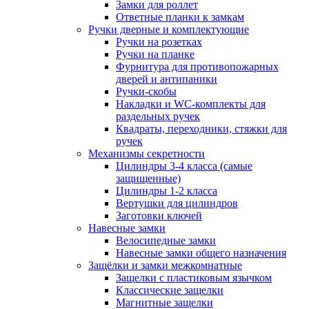
Замки для роллет
Ответные планки к замкам
Ручки дверные и комплектующие
Ручки на розетках
Ручки на планке
Фурнитура для противопожарных
дверей и антипаники
Ручки-скобы
Накладки и WC-комплекты для
раздельных ручек
Квадраты, переходники, стяжки для
ручек
Механизмы секретности
Цилиндры 3-4 класса (самые
защищенные)
Цилиндры 1-2 класса
Вертушки для цилиндров
Заготовки ключей
Навесные замки
Велосипедные замки
Навесные замки общего назначения
Защёлки и замки межкомнатные
Защелки с пластиковым язычком
Классические защелки
Магнитные защелки