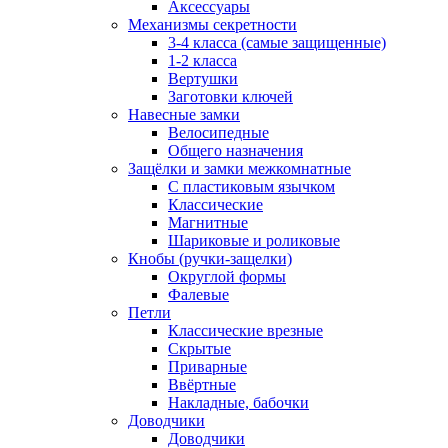
Аксессуары
Механизмы секретности
3-4 класса (самые защищенные)
1-2 класса
Вертушки
Заготовки ключей
Навесные замки
Велосипедные
Общего назначения
Защёлки и замки межкомнатные
С пластиковым язычком
Классические
Магнитные
Шариковые и роликовые
Кнобы (ручки-защелки)
Округлой формы
Фалевые
Петли
Классические врезные
Скрытые
Приварные
Ввёртные
Накладные, бабочки
Доводчики
Доводчики