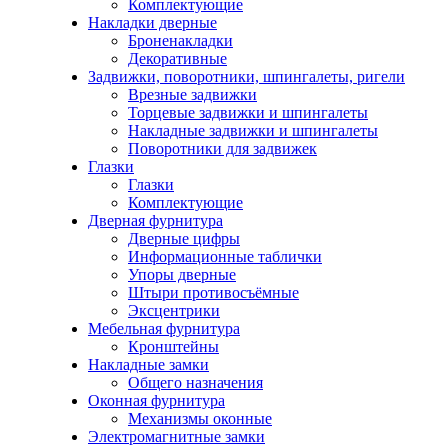
Комплектующие
Накладки дверные
Броненакладки
Декоративные
Задвижки, поворотники, шпингалеты, ригели
Врезные задвижки
Торцевые задвижки и шпингалеты
Накладные задвижки и шпингалеты
Поворотники для задвижек
Глазки
Глазки
Комплектующие
Дверная фурнитура
Дверные цифры
Информационные таблички
Упоры дверные
Штыри противосъёмные
Эксцентрики
Мебельная фурнитура
Кронштейны
Накладные замки
Общего назначения
Оконная фурнитура
Механизмы оконные
Электромагнитные замки