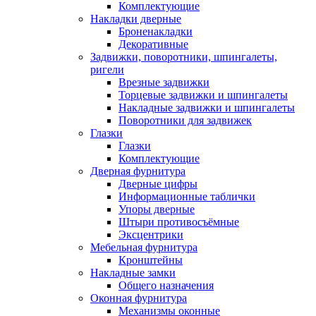
Комплектующие
Накладки дверные
Броненакладки
Декоративные
Задвижки, поворотники, шпингалеты,
ригели
Врезные задвижки
Торцевые задвижки и шпингалеты
Накладные задвижки и шпингалеты
Поворотники для задвижек
Глазки
Глазки
Комплектующие
Дверная фурнитура
Дверные цифры
Информационные таблички
Упоры дверные
Штыри противосъёмные
Эксцентрики
Мебельная фурнитура
Кронштейны
Накладные замки
Общего назначения
Оконная фурнитура
Механизмы оконные