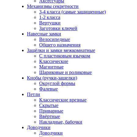
Аксессуары
Механизмы секретности
3-4 класса (самые защищенные)
1-2 класса
Вертушки
Заготовки ключей
Навесные замки
Велосипедные
Общего назначения
Защёлки и замки межкомнатные
С пластиковым язычком
Классические
Магнитные
Шариковые и роликовые
Кнобы (ручки-защелки)
Округлой формы
Фалевые
Петли
Классические врезные
Скрытые
Приварные
Ввёртные
Накладные, бабочки
Доводчики
Доводчики