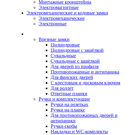
Монтажные кронштейны
Электромагнитные
Электромеханические и кодовые замки
Электромеханические
Электронные
Каталог
Врезные замки
Цилиндровые
Цилиндровые с защёлкой
Сувальдные
Сувальдные с защёлкой
Для дверей из профиля
Противопожарные и антипаника
Для финских дверей
С крестовым и дисковым ключом
Для роллет
Ответные планки
Ручки и комплектующие
Ручки на розетках
Ручки на планке
Для противопожарных дверей и
антипаники
Ручки-скобы
Накладки и WC-комплекты