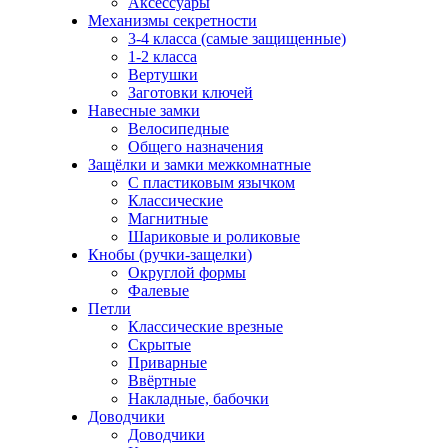
Аксессуары
Механизмы секретности
3-4 класса (самые защищенные)
1-2 класса
Вертушки
Заготовки ключей
Навесные замки
Велосипедные
Общего назначения
Защёлки и замки межкомнатные
С пластиковым язычком
Классические
Магнитные
Шариковые и роликовые
Кнобы (ручки-защелки)
Округлой формы
Фалевые
Петли
Классические врезные
Скрытые
Приварные
Ввёртные
Накладные, бабочки
Доводчики
Доводчики