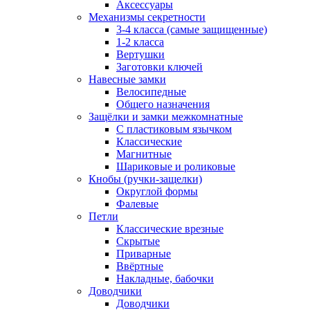
Аксессуары
Механизмы секретности
3-4 класса (самые защищенные)
1-2 класса
Вертушки
Заготовки ключей
Навесные замки
Велосипедные
Общего назначения
Защёлки и замки межкомнатные
С пластиковым язычком
Классические
Магнитные
Шариковые и роликовые
Кнобы (ручки-защелки)
Округлой формы
Фалевые
Петли
Классические врезные
Скрытые
Приварные
Ввёртные
Накладные, бабочки
Доводчики
Доводчики