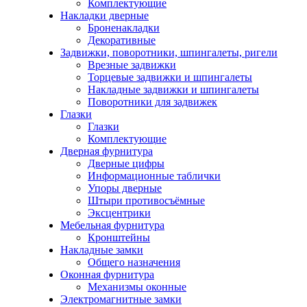
Комплектующие
Накладки дверные
Броненакладки
Декоративные
Задвижки, поворотники, шпингалеты, ригели
Врезные задвижки
Торцевые задвижки и шпингалеты
Накладные задвижки и шпингалеты
Поворотники для задвижек
Глазки
Глазки
Комплектующие
Дверная фурнитура
Дверные цифры
Информационные таблички
Упоры дверные
Штыри противосъёмные
Эксцентрики
Мебельная фурнитура
Кронштейны
Накладные замки
Общего назначения
Оконная фурнитура
Механизмы оконные
Электромагнитные замки