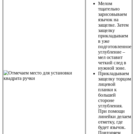
Мелом
тщательно
зарисовываем
язычок на
защелке. Затем
защелку
прикладываем
в уже
подготовленное
углубление –
мел оставит
четкий след в
нужной зоне.
Прикладываем
защелку торцом
лицевой
планки к
большей
стороне
углубления.
При помощи
линейки делаем
отметку, где
будет язычок.
Повторяем