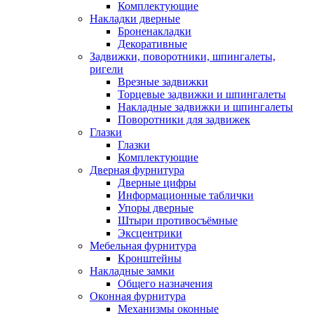
Комплектующие
Накладки дверные
Броненакладки
Декоративные
Задвижки, поворотники, шпингалеты,
ригели
Врезные задвижки
Торцевые задвижки и шпингалеты
Накладные задвижки и шпингалеты
Поворотники для задвижек
Глазки
Глазки
Комплектующие
Дверная фурнитура
Дверные цифры
Информационные таблички
Упоры дверные
Штыри противосъёмные
Эксцентрики
Мебельная фурнитура
Кронштейны
Накладные замки
Общего назначения
Оконная фурнитура
Механизмы оконные