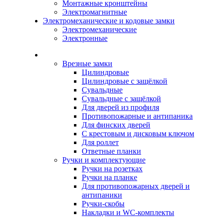
Монтажные кронштейны
Электромагнитные
Электромеханические и кодовые замки
Электромеханические
Электронные
Каталог
Врезные замки
Цилиндровые
Цилиндровые с защёлкой
Сувальдные
Сувальдные с защёлкой
Для дверей из профиля
Противопожарные и антипаника
Для финских дверей
С крестовым и дисковым ключом
Для роллет
Ответные планки
Ручки и комплектующие
Ручки на розетках
Ручки на планке
Для противопожарных дверей и
антипаники
Ручки-скобы
Накладки и WC-комплекты